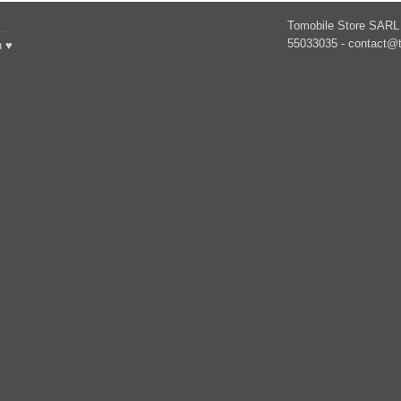
Tomobile Store SARL 
55033035 -
contact@t
h ♥