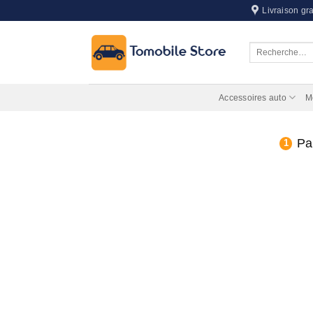
Passer
Livraison gra
au
contenu
Recherche
pour :
Accessoires auto
M
Pa
1