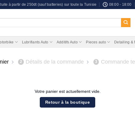
tuite à partir de 250dt (sauf batteries) sur toute la Tunisie
08:00 - 18:00
otorbike
Lubrifiants Auto
Additifs Auto
Pieces auto
Detailing &
nier
Détails de la commande
Commande te
2
3
Votre panier est actuellement vide.
Retour à la boutique