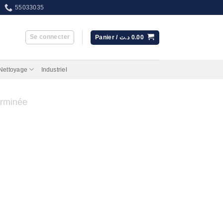
55033035
Se connecter
Panier /
د.ت
0.00
 Nettoyage
Industriel
rminée