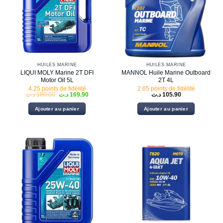
HUILES MARINE
HUILES MARINE
LIQUI MOLY Marine 2T DFI
MANNOL Huile Marine Outboard
Motor Oil 5L
2T 4L
4.25 points de fidélité
2.65 points de fidélité
Le
Le
د.ت
180.00
د.ت
169.90
د.ت
105.90
prix
prix
initial
actuel
Ajouter au panier
Ajouter au panier
était :
est :
169.90 د.ت.
180.00 د.ت.