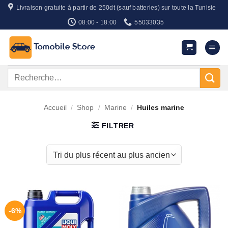
Passer
Livraison gratuite à partir de 250dt (sauf batteries) sur toute la Tunisie
au
08:00 - 18:00
55033035
contenu
Recherche
pour :
Accueil
/
Shop
/
Marine
/
Huiles marine
FILTRER
-6%