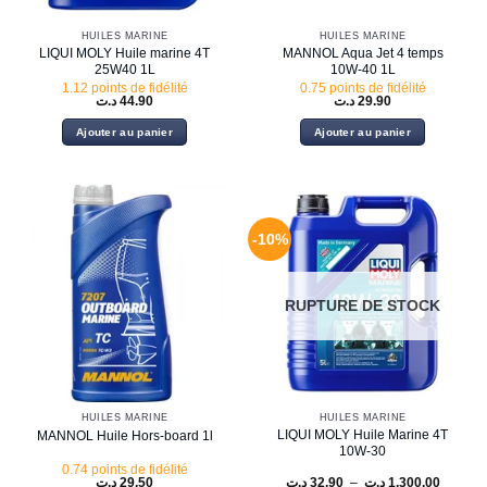
HUILES MARINE
HUILES MARINE
LIQUI MOLY Huile marine 4T
MANNOL Aqua Jet 4 temps
25W40 1L
10W-40 1L
1.12 points de fidélité
0.75 points de fidélité
د.ت
44.90
د.ت
29.90
Ajouter au panier
Ajouter au panier
-10%
RUPTURE DE STOCK
HUILES MARINE
HUILES MARINE
LIQUI MOLY Huile Marine 4T
MANNOL Huile Hors-board 1l
10W-30
0.74 points de fidélité
Plage
د.ت
29.50
د.ت
32.90
–
د.ت
1,300.00