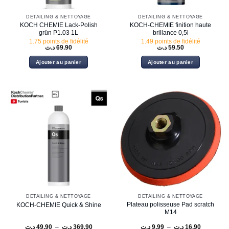
DETAILING & NETTOYAGE
DETAILING & NETTOYAGE
KOCH CHEMIE Lack-Polish
KOCH-CHEMIE finition haute
grün P1.03 1L
brillance 0,5l
1.75 points de fidélité
1.49 points de fidélité
د.ت
69.90
د.ت
59.50
Ajouter au panier
Ajouter au panier
DETAILING & NETTOYAGE
DETAILING & NETTOYAGE
Plateau polisseuse Pad scratch
KOCH-CHEMIE Quick & Shine
M14
Plage
Plage
د.ت
49.90
–
د.ت
369.90
د.ت
9.99
–
د.ت
16.90