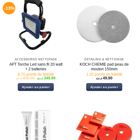
-13%
ACCESSOIRES NETTOYAGE
DETAILING & NETTOYAGE
APT Torche Led sans fil 20 watt
KOCH CHEMIE pad peau de
+ 2 batteries
mouton 150mm
8.75 points de fidélité
1.25 points de fidélité
Le
Le
د.ت
400.00
د.ت
349.90
د.ت
49.90
prix
prix
initial
actuel
Ajouter au panier
Ajouter au panier
était :
est :
349.90 د.ت.
400.00 د.ت.