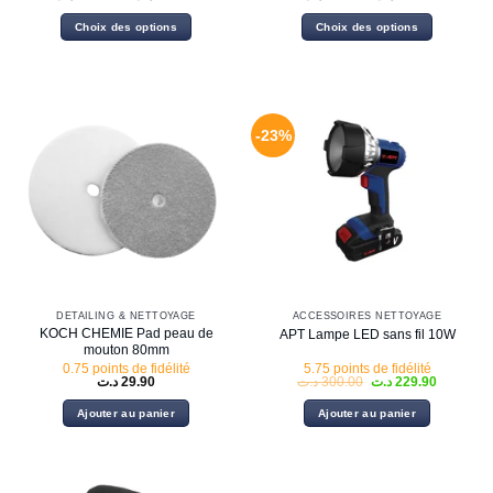
de
de
prix :
prix :
Choix des options
Choix des options
9.99 د.ت
49.90 د.ت
à
à
Ce
Ce
16.90 د.ت
369.90 د.ت
produit
produit
a
a
plusieurs
plusieurs
variations.
variations.
-23%
Les
Les
options
options
peuvent
peuvent
être
être
choisies
choisies
sur
sur
la
la
page
page
DETAILING & NETTOYAGE
ACCESSOIRES NETTOYAGE
du
du
KOCH CHEMIE Pad peau de
APT Lampe LED sans fil 10W
produit
produit
mouton 80mm
0.75 points de fidélité
5.75 points de fidélité
Le
Le
د.ت
29.90
د.ت
300.00
د.ت
229.90
prix
prix
initial
actuel
Ajouter au panier
Ajouter au panier
était :
est :
300.00 د.ت.