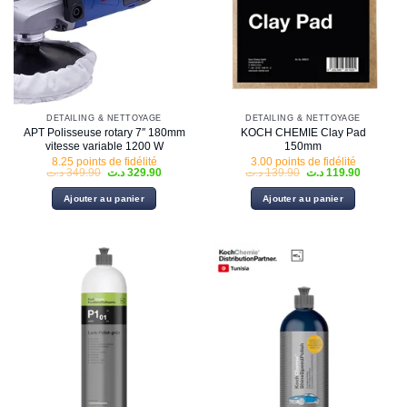
DETAILING & NETTOYAGE
DETAILING & NETTOYAGE
APT Polisseuse rotary 7″ 180mm
KOCH CHEMIE Clay Pad
vitesse variable 1200 W
150mm
8.25 points de fidélité
3.00 points de fidélité
Le
Le
Le
Le
د.ت
349.90
د.ت
329.90
د.ت
139.90
د.ت
119.90
prix
prix
prix
prix
initial
actuel
initial
actuel
Ajouter au panier
Ajouter au panier
était :
est :
était :
est :
139.90 د.ت.
329.90 د.ت.
349.90 د.ت.