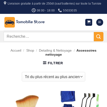
Passer
Livraison gratuite à partir de 250dt (sauf batteries) sur toute la Tunisie
au
08:00 - 18:00
55033035
contenu
Recherche
pour :
Accueil
/
Shop
/
Detailing & Nettoyage
/
Accessoires
nettoyage
FILTRER