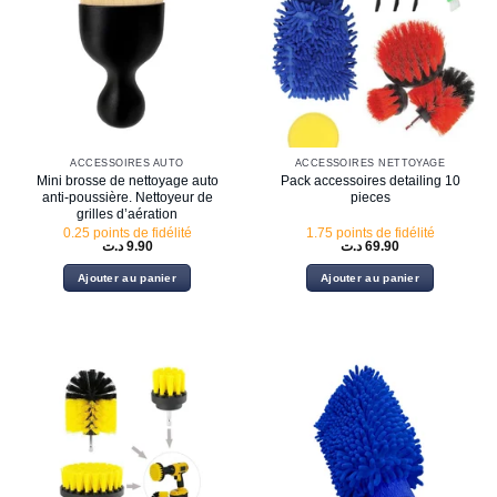
ACCESSOIRES AUTO
ACCESSOIRES NETTOYAGE
Mini brosse de nettoyage auto
Pack accessoires detailing 10
anti-poussière. Nettoyeur de
pieces
grilles d’aération
0.25 points de fidélité
1.75 points de fidélité
د.ت
9.90
د.ت
69.90
Ajouter au panier
Ajouter au panier