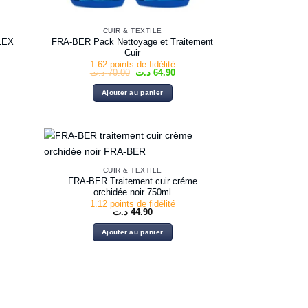
CUIR & TEXTILE
FRA-BER Pack Nettoyage et Traitement
LEX
Cuir
1.62 points de fidélité
Le
Le
د.ت
70.00
د.ت
64.90
prix
prix
initial
actuel
Ajouter au panier
était :
est :
64.90 د.ت.
70.00 د.ت.
CUIR & TEXTILE
FRA-BER Traitement cuir créme
orchidée noir 750ml
1.12 points de fidélité
د.ت
44.90
Ajouter au panier