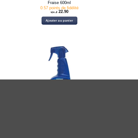
Fraise 600ml
0.57 points de fidélité
د.ت
22.90
Ajouter au panier
INTÉRIEUR
bord
FRA-BER PULITUTTO détergent super
concentré 750ml
0.62 points de fidélité