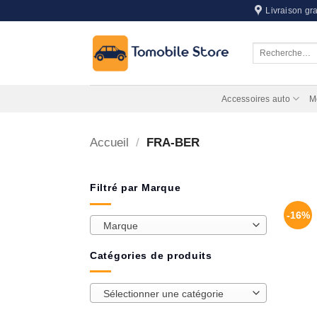
Passer
Livraison gra
au
contenu
Recherche
pour :
Accessoires auto
M
Accueil
/
FRA-BER
Filtré par Marque
-16%
Marque
Catégories de produits
Sélectionner une catégorie