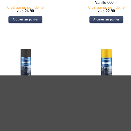
Vanille 600ml
0.62 points de fidélité
0.57 points de fidélité
د.ت
24.90
د.ت
22.90
Ajouter au panier
Ajouter au panier
INTÉRIEUR
INTÉRIEUR
A-BER Nettoyant tableau de bord
FRA-BER Nettoyant tableau de 
Drakar 600ml
Citron 600ml
0.57 points de fidélité
0.57 points de fidélité