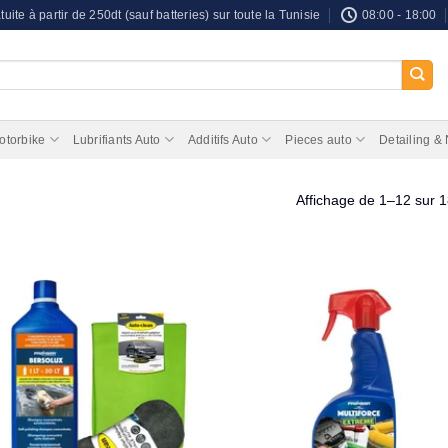
tuite à partir de 250dt (sauf batteries) sur toute la Tunisie
08:00 - 18:00
otorbike
Lubrifiants Auto
Additifs Auto
Pieces auto
Detailing &
Affichage de 1–12 sur 1