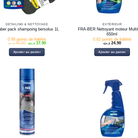
DETAILING & NETTOYAGE
EXTÉRIEUR
FRA-BER Nettoyant moteur Multi
aber pack shampoing bersolux 1L
650ml
0.95 points de fidélité
0.62 points de fidélité
Le
Le
د.ت
45.00
د.ت
37.90
د.ت
24.90
prix
prix
initial
actuel
Ajouter au panier
Ajouter au panier
était :
est :
37.90 د.ت.
45.00 د.ت.