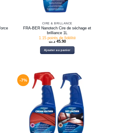
CIRE & BRILLANCE
force
FRA-BER Nanotech Cire de séchage et
brilliance 1L
1.15 points de fidélité
د.ت
45.90
Ajouter au panier
-7%