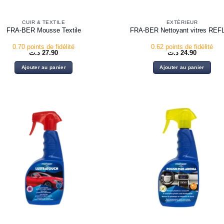
CUIR & TEXTILE
EXTÉRIEUR
FRA-BER Mousse Textile
FRA-BER Nettoyant vitres REF
0.70 points de fidélité
0.62 points de fidélité
د.ت
27.90
د.ت
24.90
Ajouter au panier
Ajouter au panier