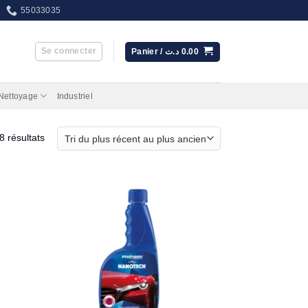
55033035
Se connecter
Panier /
د.ت
0.00
 Nettoyage
Industriel
Trié
8 résultats
du
plus
récent
au
plus
ancien