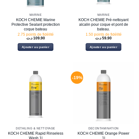
MARINE
MARINE
KOCH CHEMIE Marine
KOCH CHEMIE Pré-nettoyant
Protective Sealant protection
alcalin pour coque et pont de
coque bateau
bateau.
2.75 points de fidélité
1.50 points de fidélité
د.ت
109.90
د.ت
59.90
Ajouter au panier
Ajouter au panier
-19%
DETAILING & NETTOYAGE
DÉCONTAMINATION
KOCH CHEMIE Rapid Rinseless
KOCH CHEMIE Orange Power
Wash 1l
1l