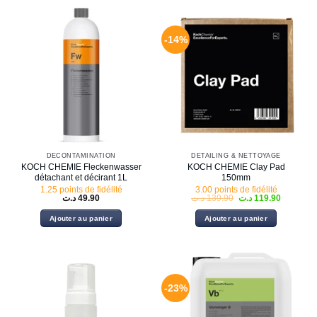
-14%
DÉCONTAMINATION
DETAILING & NETTOYAGE
KOCH CHEMIE Fleckenwasser
KOCH CHEMIE Clay Pad
détachant et décirant 1L
150mm
1.25 points de fidélité
3.00 points de fidélité
Le
Le
د.ت
49.90
د.ت
139.90
د.ت
119.90
prix
prix
initial
actuel
Ajouter au panier
Ajouter au panier
était :
est :
139.90 د.ت.
-23%