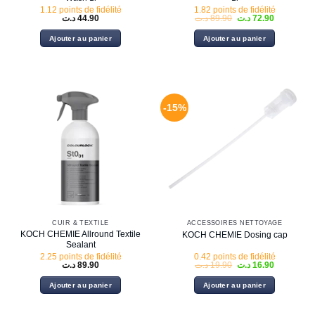
1.12 points de fidélité
1.82 points de fidélité
Le
Le
د.ت
44.90
د.ت
89.90
د.ت
72.90
prix
prix
initial
actuel
Ajouter au panier
Ajouter au panier
était :
est :
72.90 د.ت.
89.90 د.ت.
-15%
CUIR & TEXTILE
ACCESSOIRES NETTOYAGE
KOCH CHEMIE Allround Textile
KOCH CHEMIE Dosing cap
Sealant
2.25 points de fidélité
0.42 points de fidélité
Le
Le
د.ت
89.90
د.ت
19.90
د.ت
16.90
prix
prix
initial
actuel
Ajouter au panier
Ajouter au panier
était :
est :
16.90 د.ت.
19.90 د.ت.