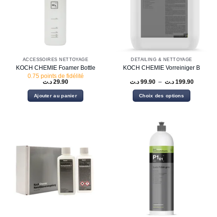
ACCESSOIRES NETTOYAGE
DETAILING & NETTOYAGE
KOCH CHEMIE Foamer Bottle
KOCH CHEMIE Vorreiniger B
0.75 points de fidélité
Plage
د.ت
29.90
د.ت
99.90
–
د.ت
199.90
de
prix :
Ajouter au panier
Choix des options
99.90 د.ت
à
Ce
199.
produit
a
plusieurs
variations.
Les
options
peuvent
être
choisies
sur
la
page