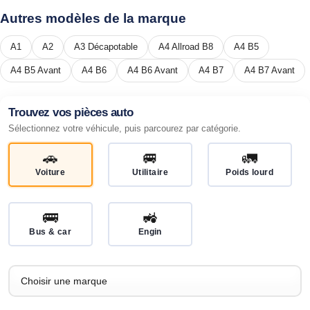
Autres modèles de la marque
A1
A2
A3 Décapotable
A4 Allroad B8
A4 B5
A4 B5 Avant
A4 B6
A4 B6 Avant
A4 B7
A4 B7 Avant
Trouvez vos pièces auto
Sélectionnez votre véhicule, puis parcourez par catégorie.
🚗
🚐
🚛
Voiture
Utilitaire
Poids lourd
🚌
🚜
Bus & car
Engin