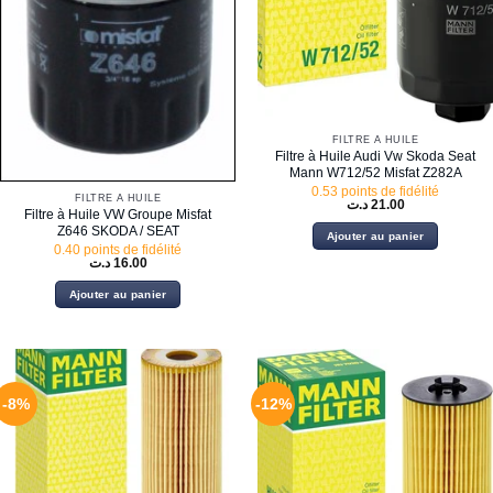
FILTRE À HUILE
Filtre à Huile Audi Vw Skoda Seat
Mann W712/52 Misfat Z282A
0.53 points de fidélité
FILTRE À HUILE
د.ت
21.00
Filtre à Huile VW Groupe Misfat
Z646 SKODA / SEAT
Ajouter au panier
0.40 points de fidélité
د.ت
16.00
Ajouter au panier
-8%
-12%