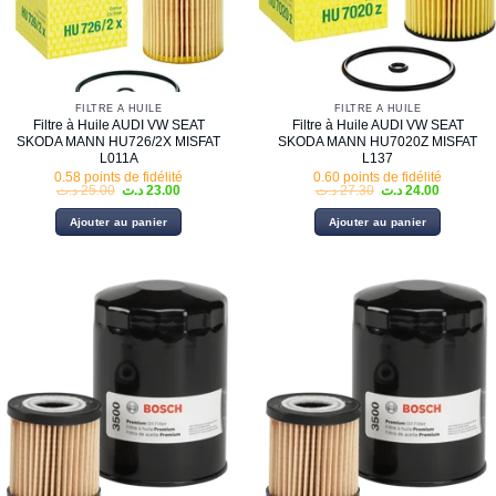
FILTRE À HUILE
FILTRE À HUILE
Filtre à Huile AUDI VW SEAT
Filtre à Huile AUDI VW SEAT
SKODA MANN HU726/2X MISFAT
SKODA MANN HU7020Z MISFAT
L011A
L137
0.58 points de fidélité
0.60 points de fidélité
Le
Le
Le
Le
د.ت
25.00
د.ت
23.00
د.ت
27.30
د.ت
24.00
prix
prix
prix
prix
initial
actuel
initial
actuel
Ajouter au panier
Ajouter au panier
était :
est :
était :
est :
27.30 د.ت.
23.00 د.ت.
25.00 د.ت.