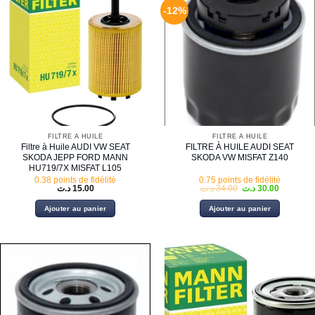
-12%
FILTRE À HUILE
FILTRE À HUILE
Filtre à Huile AUDI VW SEAT
FILTRE À HUILE AUDI SEAT
SKODA JEPP FORD MANN
SKODA VW MISFAT Z140
HU719/7X MISFAT L105
0.38 points de fidélité
0.75 points de fidélité
Le
Le
د.ت
15.00
د.ت
34.00
د.ت
30.00
prix
prix
initial
actuel
Ajouter au panier
Ajouter au panier
était :
est :
34.00 د.ت.