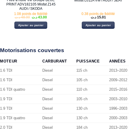
Filtre a huile Vw Groupe BLUE
Misfat L011A VW / AUDI / SEAT
PRINT ADV182105 Misfat Z145
AUDI / SKODA
1.08 points de fidélité
0.38 points de fidélité
Le
Le
د.ت
48.00
د.ت
43.00
د.ت
15.01
prix
prix
initial
actuel
Ajouter au panier
Ajouter au panier
était :
est :
43.00 د.ت.
48.00 د.ت.
Motorisations couvertes
MOTEUR
CARBURANT
PUISSANCE
ANNÉES
1.6 TDI
Diesel
115 ch
2013–2020
1.6 TDI
Diesel
105 ch
2009–2012
1.6 TDI quattro
Diesel
110 ch
2015–2016
1.9 TDI
Diesel
105 ch
2003–2010
1.9 TDI
Diesel
130 ch
1996–2003
1.9 TDI quattro
Diesel
130 ch
2000–2003
2.0 TDI
Diesel
184 ch
2013–2020