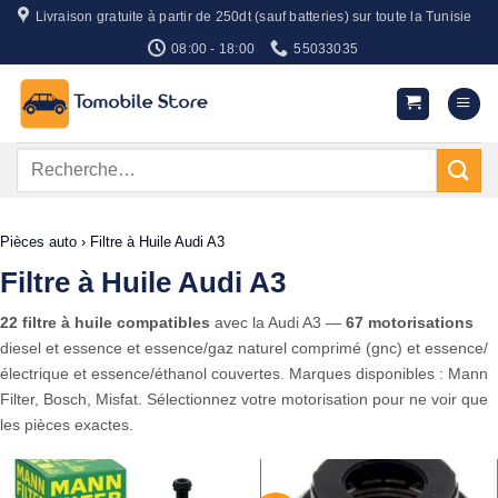
Passer
Livraison gratuite à partir de 250dt (sauf batteries) sur toute la Tunisie
au
08:00 - 18:00
55033035
contenu
Recherche
pour :
Pièces auto
›
Filtre à Huile Audi A3
Filtre à Huile Audi A3
22 filtre à huile compatibles
avec la Audi A3 —
67 motorisations
diesel et essence et essence/gaz naturel comprimé (gnc) et essence/
électrique et essence/éthanol couvertes. Marques disponibles : Mann
Filter, Bosch, Misfat. Sélectionnez votre motorisation pour ne voir que
les pièces exactes.