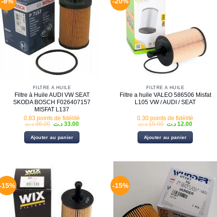
-8%
-20%
FILTRE À HUILE
FILTRE À HUILE
Filtre à Huile AUDI VW SEAT
Filtre a huile VALEO 586506 Misfat
SKODA BOSCH F026407157
L105 VW / AUDI / SEAT
MISFAT L137
0.83 points de fidélité
0.30 points de fidélité
Le
Le
Le
Le
د.ت
36.00
د.ت
33.00
د.ت
15.00
د.ت
12.00
prix
prix
prix
prix
initial
actuel
initial
actuel
Ajouter au panier
Ajouter au panier
était :
est :
était :
est :
15.00 د.ت.
33.00 د.ت.
36.00 د.ت.
-15%
-15%