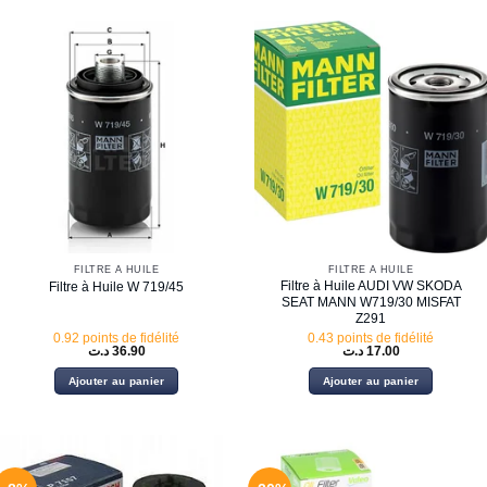
FILTRE À HUILE
FILTRE À HUILE
Filtre à Huile AUDI VW SKODA
Filtre à Huile W 719/45
SEAT MANN W719/30 MISFAT
Z291
0.92 points de fidélité
0.43 points de fidélité
د.ت
36.90
د.ت
17.00
Ajouter au panier
Ajouter au panier