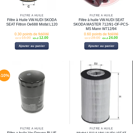
FILTRE À HUILE
FILTRE À HUILE
Filtre à Huile VW AUDI SKODA
Filtre à huile VW AUDI SEAT
SEAT Filtron Oe688 Misfat L120
SKODA MASTER 712/91-OF-PCS-
MS Mann W712/94
0.30 points de fidélité
0.60 points de fidélité
Le
Le
Le
Le
د.ت
15.00
د.ت
12.00
د.ت
28.00
د.ت
24.00
prix
prix
prix
prix
initial
actuel
initial
actuel
Ajouter au panier
Ajouter au panier
était :
est :
était :
est :
28.00 د.ت.
12.00 د.ت.
15.00 د.ت.
-10%
FILTRE À HUILE
FILTRE À HUILE