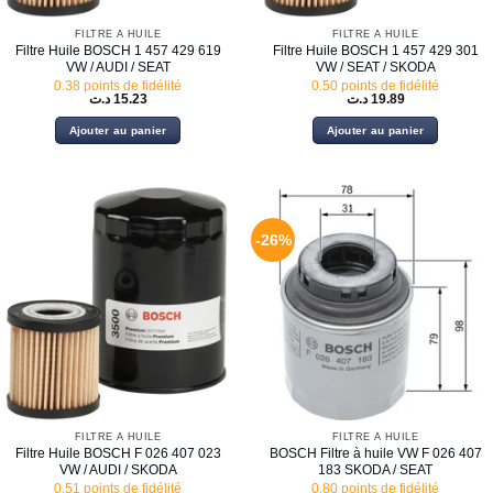
FILTRE À HUILE
FILTRE À HUILE
Filtre Huile BOSCH 1 457 429 619
Filtre Huile BOSCH 1 457 429 301
VW / AUDI / SEAT
VW / SEAT / SKODA
0.38 points de fidélité
0.50 points de fidélité
د.ت
15.23
د.ت
19.89
Ajouter au panier
Ajouter au panier
-26%
FILTRE À HUILE
FILTRE À HUILE
Filtre Huile BOSCH F 026 407 023
BOSCH Filtre à huile VW F 026 407
VW / AUDI / SKODA
183 SKODA / SEAT
0.51 points de fidélité
0.80 points de fidélité