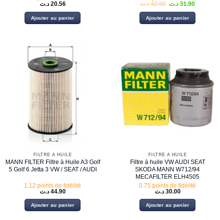
Le
Le
د.ت
20.56
د.ت
42.90
د.ت
31.90
prix
prix
initial
actuel
Ajouter au panier
Ajouter au panier
était :
est :
42.90 د.ت.
FILTRE À HUILE
FILTRE À HUILE
MANN FILTER Filtre à Huile A3 Golf
Filtre à huile VW AUDI SEAT
5 Golf 6 Jetta 3 VW / SEAT / AUDI
SKODA MANN W712/94
MECAFILTER ELH4505
1.12 points de fidélité
0.75 points de fidélité
د.ت
44.90
د.ت
30.00
Ajouter au panier
Ajouter au panier