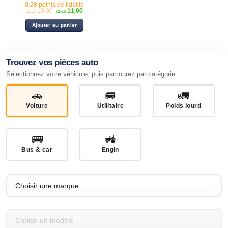
0.28 points de fidélité
Le
Le
د.ت
13.00
د.ت
11.00
prix
prix
initial
actuel
Ajouter au panier
était :
est :
11.00 د.ت.
13.00 د.ت.
Trouvez vos pièces auto
Sélectionnez votre véhicule, puis parcourez par catégorie.
🚗
🚐
🚛
Voiture
Utilitaire
Poids lourd
🚌
🚜
Bus & car
Engin