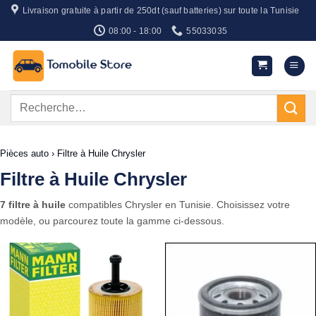
Passer
Livraison gratuite à partir de 250dt (sauf batteries) sur toute la Tunisie
au
08:00 - 18:00
55033035
contenu
Recherche
pour :
Pièces auto
›
Filtre à Huile Chrysler
Filtre à Huile Chrysler
7 filtre à huile
compatibles Chrysler en Tunisie. Choisissez votre
modèle, ou parcourez toute la gamme ci-dessous.