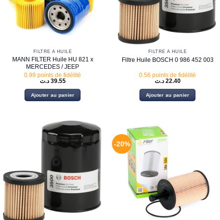
FILTRE À HUILE
FILTRE À HUILE
MANN FILTER Huile HU 821 x
Filtre Huile BOSCH 0 986 452 003
MERCEDES / JEEP
0.99 points de fidélité
0.56 points de fidélité
د.ت
39.55
د.ت
22.40
Ajouter au panier
Ajouter au panier
-20%