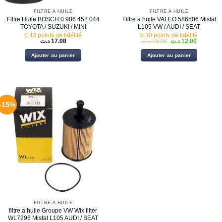
FILTRE À HUILE
FILTRE À HUILE
Filtre Huile BOSCH 0 986 452 044
Filtre a huile VALEO 586506 Misfat
TOYOTA / SUZUKI / MINI
L105 VW / AUDI / SEAT
0.43 points de fidélité
0.30 points de fidélité
Le
Le
د.ت
17.08
د.ت
15.00
د.ت
12.00
prix
prix
initial
actuel
Ajouter au panier
Ajouter au panier
était :
est :
15.00 د.ت.
-15%
FILTRE À HUILE
filtre a huile Groupe VW Wix filter
WL7296 Misfat L105 AUDI / SEAT