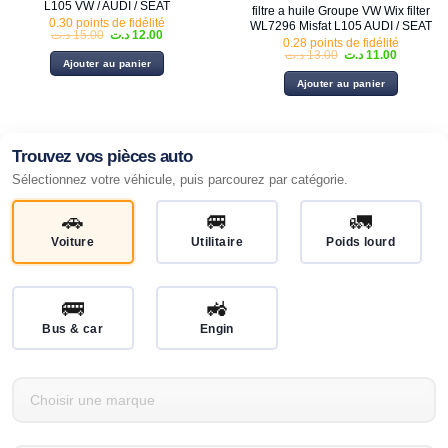
L105 VW / AUDI / SEAT
filtre a huile Groupe VW Wix filter
0.30 points de fidélité
WL7296 Misfat L105 AUDI / SEAT
Le
Le
د.ت
15.00
د.ت
12.00
0.28 points de fidélité
prix
prix
Le
Le
د.ت
13.00
د.ت
11.00
initial
actuel
Ajouter au panier
prix
prix
était :
est :
initial
actuel
12.00 د.ت.
15.00 د.ت.
Ajouter au panier
était :
est :
13.00 د.ت.
Trouvez vos pièces auto
Sélectionnez votre véhicule, puis parcourez par catégorie.
🚗
🚐
🚛
Voiture
Utilitaire
Poids lourd
🚌
🚜
Bus & car
Engin