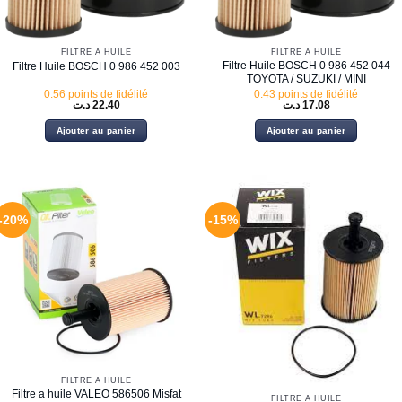
FILTRE À HUILE
FILTRE À HUILE
Filtre Huile BOSCH 0 986 452 044
Filtre Huile BOSCH 0 986 452 003
TOYOTA / SUZUKI / MINI
0.56 points de fidélité
0.43 points de fidélité
د.ت
22.40
د.ت
17.08
Ajouter au panier
Ajouter au panier
-20%
-15%
FILTRE À HUILE
Filtre a huile VALEO 586506 Misfat
FILTRE À HUILE