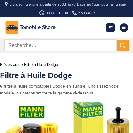
Passer
Livraison gratuite à partir de 250dt (sauf batteries) sur toute la Tunisie
au
08:00 - 18:00
55033035
contenu
Recherche
pour :
Pièces auto
›
Filtre à Huile Dodge
Filtre à Huile Dodge
6 filtre à huile
compatibles Dodge en Tunisie. Choisissez votre
modèle, ou parcourez toute la gamme ci-dessous.