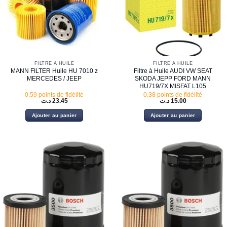
FILTRE À HUILE
FILTRE À HUILE
MANN FILTER Huile HU 7010 z
Filtre à Huile AUDI VW SEAT
MERCEDES / JEEP
SKODA JEPP FORD MANN
HU719/7X MISFAT L105
0.59 points de fidélité
0.38 points de fidélité
د.ت
23.45
د.ت
15.00
Ajouter au panier
Ajouter au panier