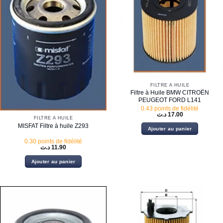
FILTRE À HUILE
Filtre à Huile BMW CITROËN
PEUGEOT FORD L141
0.43 points de fidélité
د.ت
17.00
FILTRE À HUILE
MISFAT Filtre à huile Z293
Ajouter au panier
0.30 points de fidélité
د.ت
11.90
Ajouter au panier