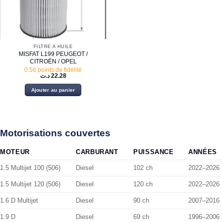
FILTRE À HUILE
MISFAT L199 PEUGEOT /
CITROËN / OPEL
0.56 points de fidélité
د.ت
22.28
Ajouter au panier
Motorisations couvertes
MOTEUR
CARBURANT
PUISSANCE
ANNÉES
1.5 Multijet 100 (506)
Diesel
102 ch
2022–2026
1.5 Multijet 120 (506)
Diesel
120 ch
2022–2026
1.6 D Multijet
Diesel
90 ch
2007–2016
1.9 D
Diesel
69 ch
1996–2006