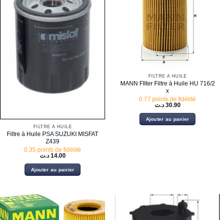
FILTRE À HUILE
MANN FIlter Filtre à Huile HU 716/2
x
0.77 points de fidélité
د.ت
30.90
Ajouter au panier
FILTRE À HUILE
Filtre à Huile PSA SUZUKI MISFAT
Z439
0.35 points de fidélité
د.ت
14.00
Ajouter au panier