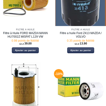
FILTRE À HUILE
FILTRE À HUILE
Filtre à Huile FORD MAZDA MANN
Filtre a huile Ford Z413 MAZDA /
HU7002Z MISFAT L129 VW
VOLVO
0.98 points de fidélité
0.35 points de fidélité
د.ت
39.00
د.ت
13.90
Ajouter au panier
Ajouter au panier
-10%