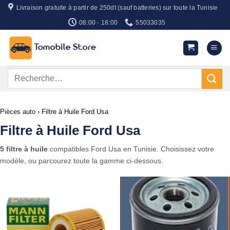
Passer
Livraison gratuite à partir de 250dt (sauf batteries) sur toute la Tunisie
au
08:00 - 18:00
55033035
contenu
Recherche
pour :
Pièces auto
›
Filtre à Huile Ford Usa
Filtre à Huile Ford Usa
5 filtre à huile
compatibles Ford Usa en Tunisie. Choisissez votre
modèle, ou parcourez toute la gamme ci-dessous.