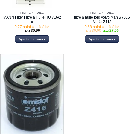
FILTRE À HUILE
FILTRE À HUILE
MANN FIlter Filtre à Huile HU 716/2
filtre a huile ford volvo Man w7015
x
Misfat Z413
0.77 points de fidélité
0.68 points de fidélité
Le
Le
د.ت
30.90
د.ت
30.00
د.ت
27.00
prix
prix
initial
actuel
Ajouter au panier
Ajouter au panier
était :
est :
30.00 د.ت.