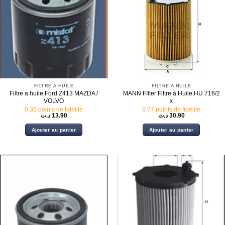
FILTRE À HUILE
FILTRE À HUILE
Filtre a huile Ford Z413 MAZDA /
MANN FIlter Filtre à Huile HU 716/2
VOLVO
x
0.35 points de fidélité
0.77 points de fidélité
د.ت
13.90
د.ت
30.90
Ajouter au panier
Ajouter au panier