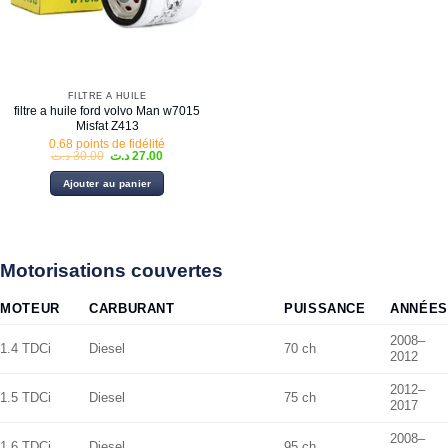
FILTRE À HUILE
filtre a huile ford volvo Man w7015
Misfat Z413
0.68 points de fidélité
Le
Le
د.ت
30.00
د.ت
27.00
prix
prix
initial
actuel
Ajouter au panier
était :
est :
27.00 د.ت.
30.00 د.ت.
Motorisations couvertes
MOTEUR
CARBURANT
PUISSANCE
ANNÉES
2008–
1.4 TDCi
Diesel
70 ch
2012
2012–
1.5 TDCi
Diesel
75 ch
2017
2008–
1.6 TDCi
Diesel
95 ch