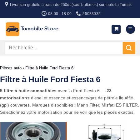
Passer
Livraison gratuite à partir de 250dt (sauf batteries) sur toute la Tunisie
au
08:00 - 18:00
55033035
contenu
Recherche
pour :
Pièces auto
›
Filtre à Huile Ford Fiesta 6
Filtre à Huile Ford Fiesta 6
5 filtre à huile compatibles
avec la Ford Fiesta 6 —
23
motorisations
diesel et essence et essence/gaz de pétrole liquéfié
(gpl) couvertes. Marques disponibles : Mann Filter, Misfat, ES FILTER.
Sélectionnez votre motorisation pour ne voir que les pièces exactes.