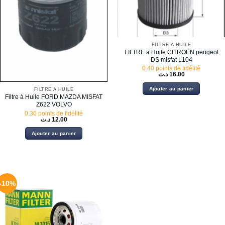
FILTRE À HUILE
FILTRE a Huile CITROËN peugeot
DS misfat L104
0.40 points de fidélité
د.ت
16.00
Ajouter au panier
FILTRE À HUILE
Filtre à Huile FORD MAZDA MISFAT
Z622 VOLVO
0.30 points de fidélité
د.ت
12.00
Ajouter au panier
-10%