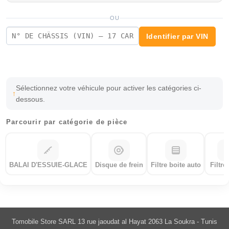
OU
Identifier par VIN
Sélectionnez votre véhicule pour activer les catégories ci-
dessous.
Parcourir par catégorie de pièce
BALAI D'ESSUIE-GLACE
Disque de frein
Filtre boite auto
Filtre
Tomobile Store SARL 13 rue jaoudat al Hayat 2063 La Soukra - Tunis