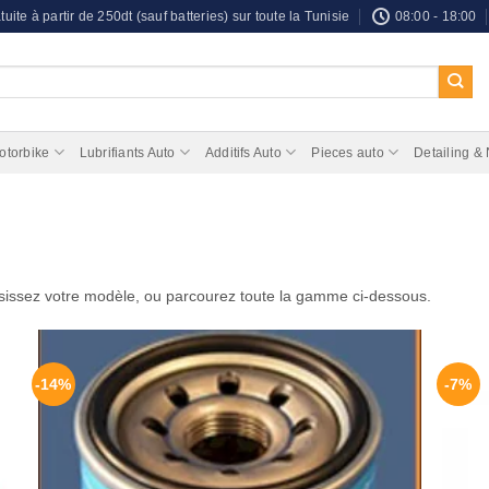
tuite à partir de 250dt (sauf batteries) sur toute la Tunisie
08:00 - 18:00
otorbike
Lubrifiants Auto
Additifs Auto
Pieces auto
Detailing &
issez votre modèle, ou parcourez toute la gamme ci-dessous.
-14%
-7%