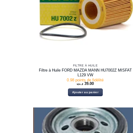
FILTRE À HUILE
Filtre à Huile FORD MAZDA MANN HU7002Z MISFAT
L129 VW
0.98 points de fidélité
د.ت
39.00
Ajouter au panier