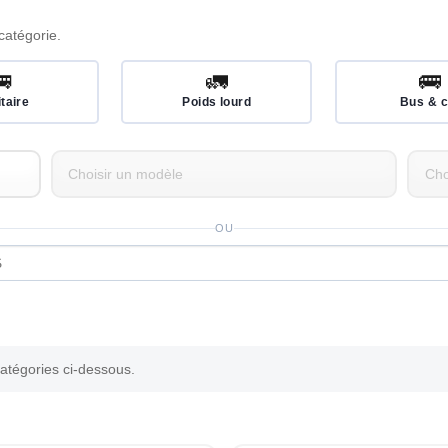
catégorie.
🚐
🚛
🚌
itaire
Poids lourd
Bus & c
OU
catégories ci-dessous.