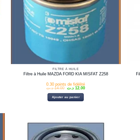
FILTRE À HUILE
F
Filtre à Huile MAZDA FORD KIA MISFAT Z258
0.30 points de fidélité
Le
Le
د.ت
14.00
د.ت
12.00
prix
prix
initial
actuel
Ajouter au panier
était :
est :
12.00 د.ت.
14.00 د.ت.