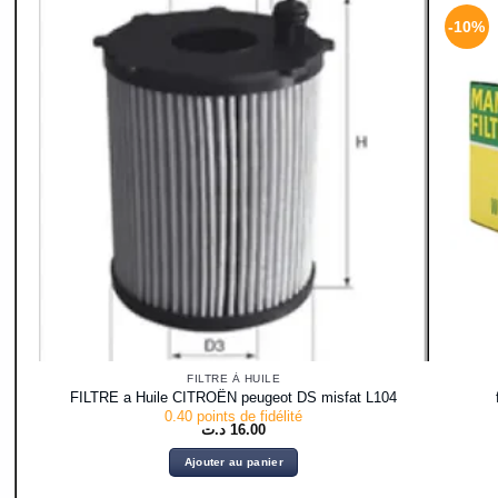
-10%
FILTRE À HUILE
FILTRE a Huile CITROËN peugeot DS misfat L104
0.40 points de fidélité
د.ت
16.00
Ajouter au panier