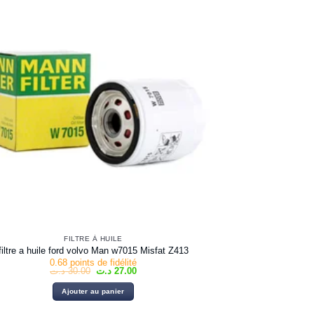
FILTRE À HUILE
filtre a huile ford volvo Man w7015 Misfat Z413
0.68 points de fidélité
Le
Le
د.ت
30.00
د.ت
27.00
prix
prix
initial
actuel
Ajouter au panier
était :
est :
27.00 د.ت.
30.00 د.ت.