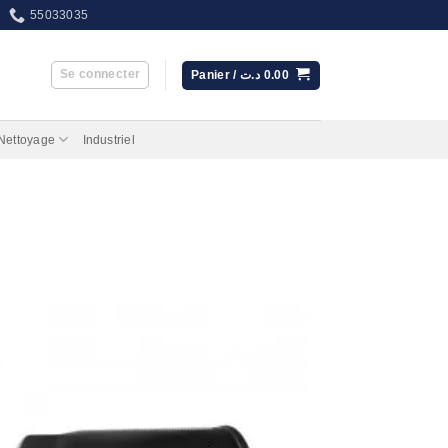
55033035
Se connecter
Panier /
د.ت
0.00
 Nettoyage
Industriel