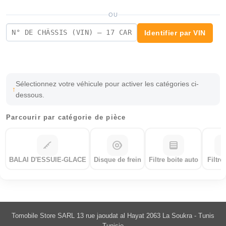
OU
Identifier par VIN
Sélectionnez votre véhicule pour activer les catégories ci-
dessous.
Parcourir par catégorie de pièce
BALAI D'ESSUIE-GLACE
Disque de frein
Filtre boite auto
Filtre
Tomobile Store SARL 13 rue jaoudat al Hayat 2063 La Soukra - Tunis
Tunisie