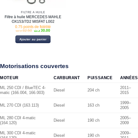
FILTRE À HUILE
Filtre à huile MERCEDES MAHLE
OX153/7D2 MISFAT L002
0.75 points de fidélité
Le
Le
د.ت
32.50
د.ت
30.00
prix
prix
initial
actuel
Ajouter au panier
était :
est :
30.00 د.ت.
32.50 د.ت.
Motorisations couvertes
MOTEUR
CARBURANT
PUISSANCE
ANNÉES
ML 250 CDI / BlueTEC 4-
2011–
Diesel
204 ch
matic (166.004, 166.003)
2015
1999–
ML 270 CDI (163.113)
Diesel
163 ch
2005
ML 280 CDI 4-matic
2005–
Diesel
190 ch
(164.120)
2009
ML 300 CDI 4-matic
2009–
Diesel
190 ch
(164.120)
2011