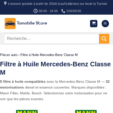
Passer
Livraison gratuite à partir de 250dt (sauf batteries) sur toute la Tunisie
au
08:00 - 18:00
55033035
contenu
Recherche
pour :
Pièces auto
›
Filtre à Huile Mercedes-Benz Classe M
Filtre à Huile Mercedes-Benz Classe
M
5 filtre à huile compatibles
avec la Mercedes-Benz Classe M —
32
motorisations
diesel et essence couvertes. Marques disponibles :
Mann Filter, Mahle, Bosch. Sélectionnez votre motorisation pour ne
voir que les pièces exactes.