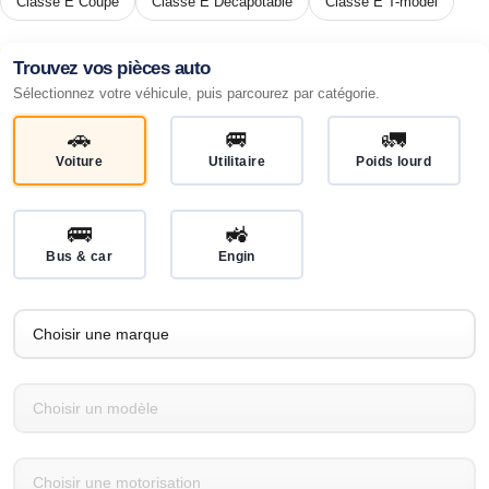
Classe E Coupé
Classe E Décapotable
Classe E T-model
Trouvez vos pièces auto
Sélectionnez votre véhicule, puis parcourez par catégorie.
🚗
🚐
🚛
Voiture
Utilitaire
Poids lourd
🚌
🚜
Bus & car
Engin