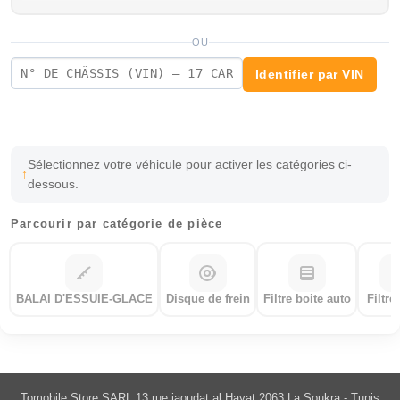
OU
Identifier par VIN
Sélectionnez votre véhicule pour activer les catégories ci-
dessous.
Parcourir par catégorie de pièce
BALAI D'ESSUIE-GLACE
Disque de frein
Filtre boite auto
Filtre
Tomobile Store SARL 13 rue jaoudat al Hayat 2063 La Soukra - Tunis