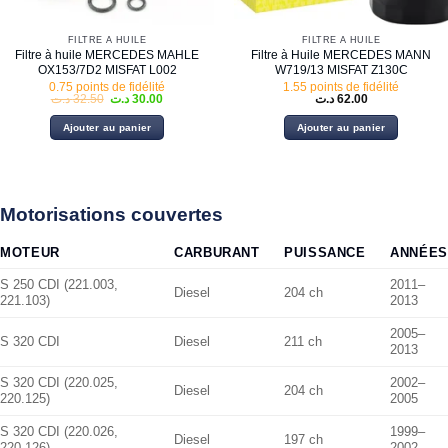
FILTRE À HUILE
FILTRE À HUILE
Filtre à huile MERCEDES MAHLE
Filtre à Huile MERCEDES MANN
OX153/7D2 MISFAT L002
W719/13 MISFAT Z130C
0.75 points de fidélité
1.55 points de fidélité
Le
Le
د.ت
32.50
د.ت
30.00
د.ت
62.00
prix
prix
initial
actuel
Ajouter au panier
Ajouter au panier
était :
est :
30.00 د.ت.
32.50 د.ت.
Motorisations couvertes
MOTEUR
CARBURANT
PUISSANCE
ANNÉES
S 250 CDI (221.003,
2011–
Diesel
204 ch
221.103)
2013
2005–
S 320 CDI
Diesel
211 ch
2013
S 320 CDI (220.025,
2002–
Diesel
204 ch
220.125)
2005
S 320 CDI (220.026,
1999–
Diesel
197 ch
220.126)
2002