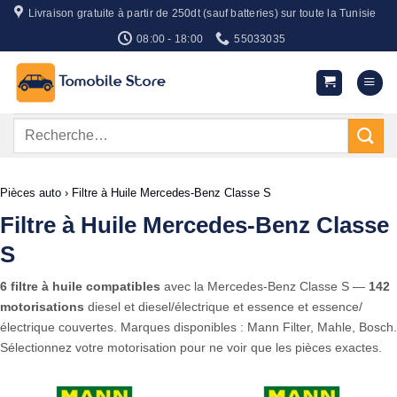
Passer
Livraison gratuite à partir de 250dt (sauf batteries) sur toute la Tunisie
au
08:00 - 18:00
55033035
contenu
Recherche
pour :
Pièces auto
›
Filtre à Huile Mercedes-Benz Classe S
Filtre à Huile Mercedes-Benz Classe
S
6 filtre à huile compatibles
avec la Mercedes-Benz Classe S —
142
motorisations
diesel et diesel/électrique et essence et essence/
électrique couvertes. Marques disponibles : Mann Filter, Mahle, Bosch.
Sélectionnez votre motorisation pour ne voir que les pièces exactes.