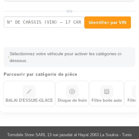
OU
Identifier par VIN
Sélectionnez votre véhicule pour activer les catégories ci-
dessous.
Parcourir par catégorie de pièce
BALAI D'ESSUIE-GLACE
Disque de frein
Filtre boite auto
Filtre
Tomobile Store SARL 13 rue jaoudat al Hayat 2063 La Soukra - Tunis