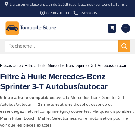
Passer
Livraison gratuite à partir de 250dt (sauf batteries) sur toute la Tunisie
au
08:00 - 18:00
55033035
contenu
Recherche
pour :
Pièces auto
›
Filtre à Huile Mercedes-Benz Sprinter 3-T Autobus/autocar
Filtre à Huile Mercedes-Benz
Sprinter 3-T Autobus/autocar
6 filtre à huile compatibles
avec la Mercedes-Benz Sprinter 3-T
Autobus/autocar —
27 motorisations
diesel et essence et
essence/gaz naturel comprimé (gnc) couvertes. Marques disponibles :
Mann Filter, Bosch, Mahle. Sélectionnez votre motorisation pour ne
voir que les pièces exactes.