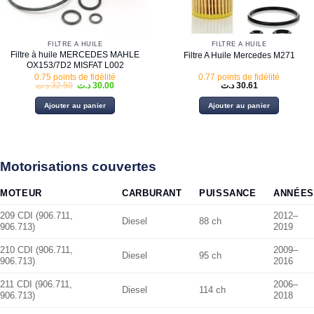
FILTRE À HUILE
FILTRE À HUILE
Filtre à huile MERCEDES MAHLE
Filtre A Huile Mercedes M271
OX153/7D2 MISFAT L002
0.75 points de fidélité
0.77 points de fidélité
Le
Le
د.ت
32.50
د.ت
30.00
د.ت
30.61
prix
prix
initial
actuel
Ajouter au panier
Ajouter au panier
était :
est :
30.00 د.ت.
32.50 د.ت.
Motorisations couvertes
MOTEUR
CARBURANT
PUISSANCE
ANNÉES
209 CDI (906.711,
2012–
Diesel
88 ch
906.713)
2019
210 CDI (906.711,
2009–
Diesel
95 ch
906.713)
2016
211 CDI (906.711,
2006–
Diesel
114 ch
906.713)
2018