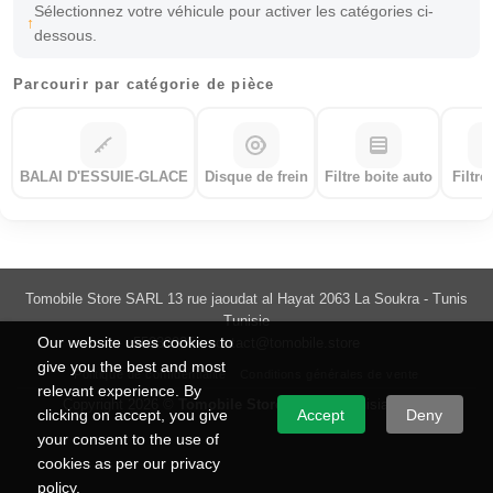
Sélectionnez votre véhicule pour activer les catégories ci-
dessous.
Parcourir par catégorie de pièce
BALAI D'ESSUIE-GLACE
Disque de frein
Filtre boite auto
Filtre
Tomobile Store SARL 13 rue jaoudat al Hayat 2063 La Soukra - Tunis
Tunisie
Our website uses cookies to
55033035 -
contact@tomobile.store
give you the best and most
Politique de confidentialité
Conditions générales de vente
relevant experience. By
Copyright 2026 ©
Tomobile Store
Made in Tunisia with ♥
clicking on accept, you give
Accept
Deny
your consent to the use of
cookies as per our privacy
policy.