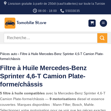
Passer
Livraison gratuite à partir de 250dt (sauf batteries) sur toute la Tunisie
au
08:00 - 18:00
55033035
contenu
Recherche
pour :
Pièces auto
›
Filtre à Huile Mercedes-Benz Sprinter 4,6-T Camion Plate-
forme/châssis
Filtre à Huile Mercedes-Benz
Sprinter 4,6-T Camion Plate-
forme/châssis
5 filtre à huile compatibles
avec la Mercedes-Benz Sprinter 4,6-T
Camion Plate-forme/châssis —
9 motorisations
diesel et essence
couvertes. Marques disponibles : Mann Filter, Bosch, Mahle.
Sélectionnez votre motorisation pour ne voir que les pièces exactes.