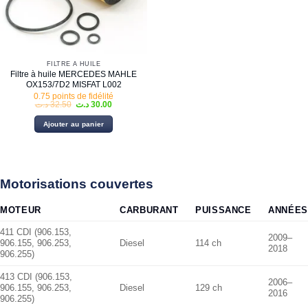
FILTRE À HUILE
Filtre à huile MERCEDES MAHLE
OX153/7D2 MISFAT L002
0.75 points de fidélité
Le
Le
د.ت
32.50
د.ت
30.00
prix
prix
initial
actuel
Ajouter au panier
était :
est :
30.00 د.ت.
32.50 د.ت.
Motorisations couvertes
MOTEUR
CARBURANT
PUISSANCE
ANNÉES
411 CDI (906.153,
2009–
906.155, 906.253,
Diesel
114 ch
2018
906.255)
413 CDI (906.153,
2006–
906.155, 906.253,
Diesel
129 ch
2016
906.255)