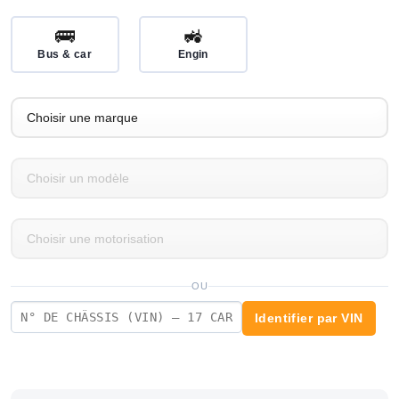
🚌
🚜
Bus & car
Engin
OU
Identifier par VIN