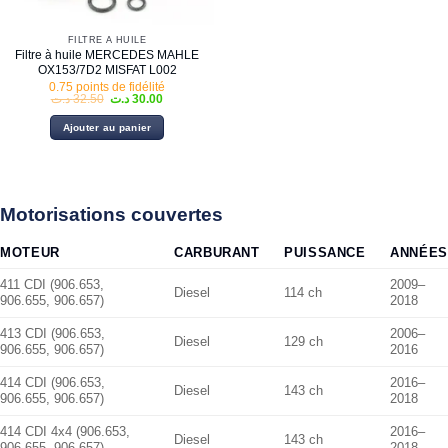
FILTRE À HUILE
Filtre à huile MERCEDES MAHLE
OX153/7D2 MISFAT L002
0.75 points de fidélité
Le
Le
د.ت
32.50
د.ت
30.00
prix
prix
initial
actuel
Ajouter au panier
était :
est :
30.00 د.ت.
32.50 د.ت.
Motorisations couvertes
MOTEUR
CARBURANT
PUISSANCE
ANNÉES
411 CDI (906.653,
2009–
Diesel
114 ch
906.655, 906.657)
2018
413 CDI (906.653,
2006–
Diesel
129 ch
906.655, 906.657)
2016
414 CDI (906.653,
2016–
Diesel
143 ch
906.655, 906.657)
2018
414 CDI 4x4 (906.653,
2016–
Diesel
143 ch
906.655, 906.657)
2018