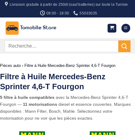
Passer
Livraison gratuite à partir de 250dt (sauf batteries) sur toute la Tunisie
au
08:00 - 18:00
55033035
contenu
Recherche
pour :
Pièces auto
›
Filtre à Huile Mercedes-Benz Sprinter 4,6-T Fourgon
Filtre à Huile Mercedes-Benz
Sprinter 4,6-T Fourgon
5 filtre à huile compatibles
avec la Mercedes-Benz Sprinter 4,6-T
Fourgon —
11 motorisations
diesel et essence couvertes. Marques
disponibles : Mann Filter, Bosch, Mahle. Sélectionnez votre
motorisation pour ne voir que les pièces exactes.