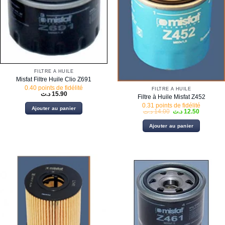
FILTRE À HUILE
Misfat Filtre Huile Clio Z691
0.40 points de fidélité
FILTRE À HUILE
د.ت
15.90
Filtre à Huile Misfat Z452
0.31 points de fidélité
Ajouter au panier
Le
Le
د.ت
14.00
د.ت
12.50
prix
prix
initial
actuel
Ajouter au panier
était :
est :
14.00 د.ت.