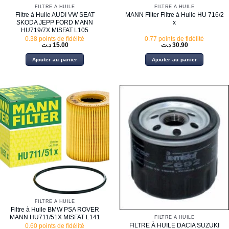
FILTRE À HUILE
FILTRE À HUILE
Filtre à Huile AUDI VW SEAT
MANN FIlter Filtre à Huile HU 716/2
SKODA JEPP FORD MANN
x
HU719/7X MISFAT L105
0.38 points de fidélité
0.77 points de fidélité
د.ت
15.00
د.ت
30.90
Ajouter au panier
Ajouter au panier
FILTRE À HUILE
Filtre à Huile BMW PSA ROVER
MANN HU711/51X MISFAT L141
FILTRE À HUILE
FILTRE À HUILE DACIA SUZUKI
0.60 points de fidélité