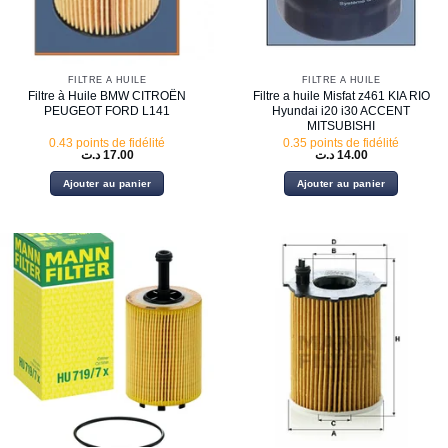
FILTRE À HUILE
FILTRE À HUILE
Filtre à Huile BMW CITROËN
Filtre a huile Misfat z461 KIA RIO
PEUGEOT FORD L141
Hyundai i20 i30 ACCENT
MITSUBISHI
0.43 points de fidélité
0.35 points de fidélité
د.ت
17.00
د.ت
14.00
Ajouter au panier
Ajouter au panier