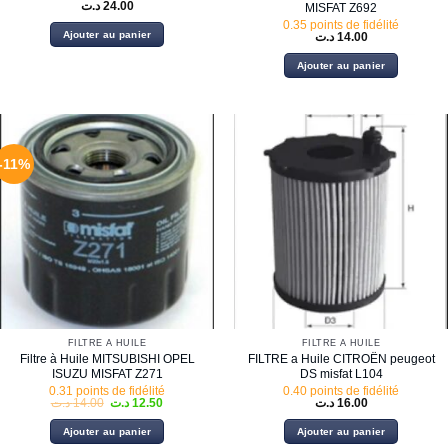
د.ت
24.00
MISFAT Z692
0.35 points de fidélité
Ajouter au panier
د.ت
14.00
Ajouter au panier
-11%
FILTRE À HUILE
FILTRE À HUILE
Filtre à Huile MITSUBISHI OPEL
FILTRE a Huile CITROËN peugeot
ISUZU MISFAT Z271
DS misfat L104
0.31 points de fidélité
0.40 points de fidélité
Le
Le
د.ت
14.00
د.ت
12.50
د.ت
16.00
prix
prix
initial
actuel
Ajouter au panier
Ajouter au panier
était :
est :