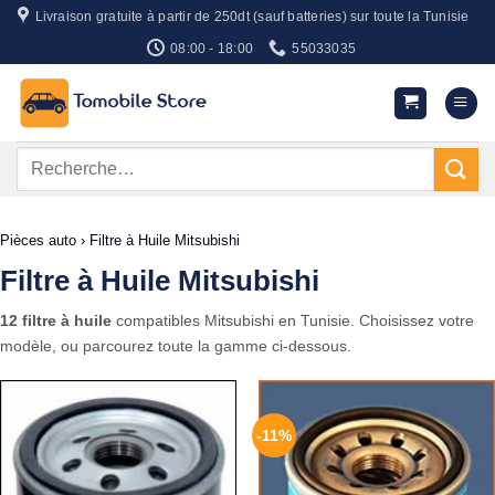
Passer
Livraison gratuite à partir de 250dt (sauf batteries) sur toute la Tunisie
au
08:00 - 18:00
55033035
contenu
Recherche
pour :
Pièces auto
›
Filtre à Huile Mitsubishi
Filtre à Huile Mitsubishi
12 filtre à huile
compatibles Mitsubishi en Tunisie. Choisissez votre
modèle, ou parcourez toute la gamme ci-dessous.
-11%