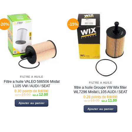
12.50 د.ت.
14.00 د.ت.
-20%
-15%
FILTRE À HUILE
Filtre a huile VALEO 586506 Misfat
FILTRE À HUILE
L105 VW / AUDI / SEAT
filtre a huile Groupe VW Wix filter
0.30 points de fidélité
WL7296 Misfat L105 AUDI / SEAT
Le
Le
د.ت
15.00
د.ت
12.00
0.28 points de fidélité
prix
prix
Le
Le
د.ت
13.00
د.ت
11.00
initial
actuel
Ajouter au panier
prix
prix
était :
est :
initial
actuel
12.00 د.ت.
15.00 د.ت.
Ajouter au panier
était :
est :
13.00 د.ت.