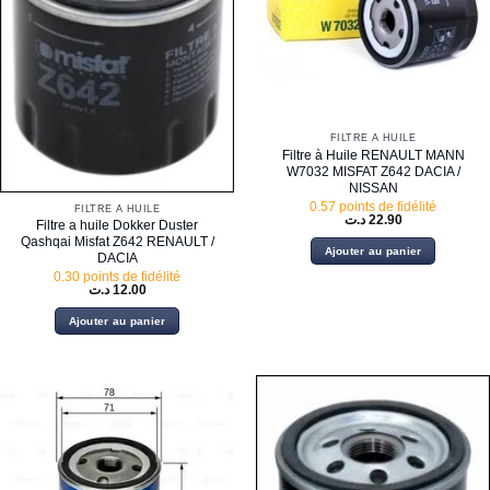
FILTRE À HUILE
Filtre à Huile RENAULT MANN
W7032 MISFAT Z642 DACIA /
NISSAN
0.57 points de fidélité
FILTRE À HUILE
د.ت
22.90
Filtre a huile Dokker Duster
Qashqai Misfat Z642 RENAULT /
Ajouter au panier
DACIA
0.30 points de fidélité
د.ت
12.00
Ajouter au panier