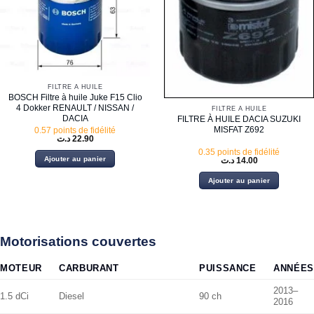
FILTRE À HUILE
BOSCH Filtre à huile Juke F15 Clio
4 Dokker RENAULT / NISSAN /
FILTRE À HUILE
DACIA
FILTRE À HUILE DACIA SUZUKI
MISFAT Z692
0.57 points de fidélité
د.ت
22.90
0.35 points de fidélité
Ajouter au panier
د.ت
14.00
Ajouter au panier
Motorisations couvertes
MOTEUR
CARBURANT
PUISSANCE
ANNÉES
2013–
1.5 dCi
Diesel
90 ch
2016