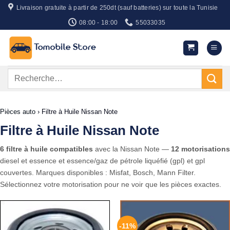
Passer
Livraison gratuite à partir de 250dt (sauf batteries) sur toute la Tunisie
au
08:00 - 18:00
55033035
contenu
Recherche
pour :
Pièces auto
›
Filtre à Huile Nissan Note
Filtre à Huile Nissan Note
6 filtre à huile compatibles
avec la Nissan Note —
12 motorisations
diesel et essence et essence/gaz de pétrole liquéfié (gpl) et gpl
couvertes. Marques disponibles : Misfat, Bosch, Mann Filter.
Sélectionnez votre motorisation pour ne voir que les pièces exactes.
-11%