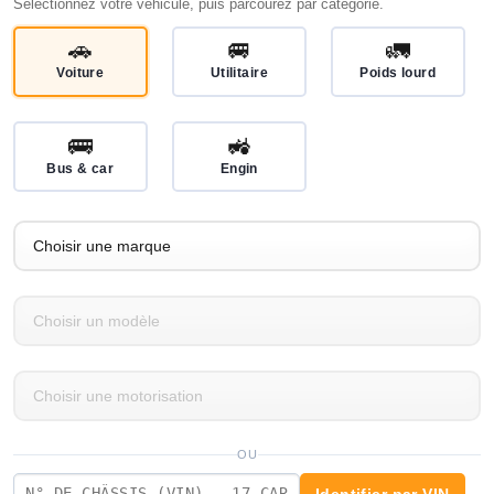
Sélectionnez votre véhicule, puis parcourez par catégorie.
🚗
🚐
🚛
Voiture
Utilitaire
Poids lourd
🚌
🚜
Bus & car
Engin
OU