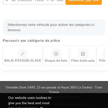
Identifier par VIN
Sélectionnez votre véhicule pour activer les catégories ci-
dessous.
Parcourir par catégorie de pièce
BALAI D'ESSUIE-GLACE
Disque de frein
Filtre boite auto
Filtre
Tomobile Store SARL 13 rue jaoudat al Hayat 2063 La Soukra - Tunis
Tunisie
55033035 -
contact@tomobile.store
Our website uses cookies to
give you the best and most
Politique de confidentialité
Conditions générales de vente