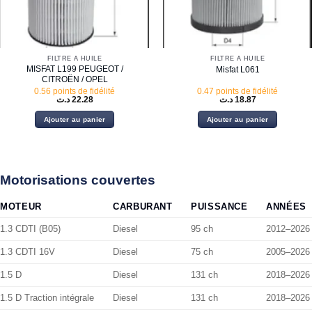
FILTRE À HUILE
FILTRE À HUILE
MISFAT L199 PEUGEOT /
Misfat L061
CITROËN / OPEL
0.56 points de fidélité
0.47 points de fidélité
د.ت
22.28
د.ت
18.87
Ajouter au panier
Ajouter au panier
Motorisations couvertes
MOTEUR
CARBURANT
PUISSANCE
ANNÉES
1.3 CDTI (B05)
Diesel
95 ch
2012–2026
1.3 CDTI 16V
Diesel
75 ch
2005–2026
1.5 D
Diesel
131 ch
2018–2026
1.5 D Traction intégrale
Diesel
131 ch
2018–2026