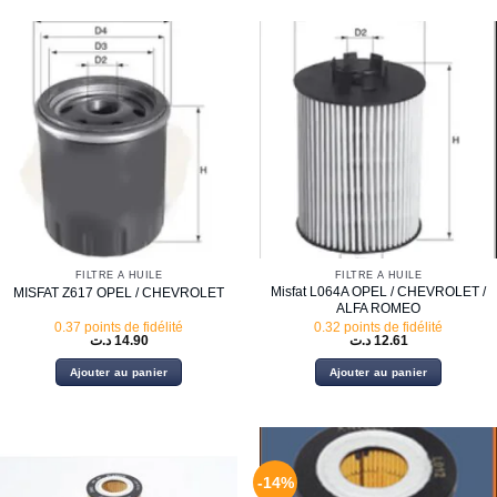
FILTRE À HUILE
FILTRE À HUILE
Misfat L064A OPEL / CHEVROLET /
MISFAT Z617 OPEL / CHEVROLET
ALFA ROMEO
0.37 points de fidélité
0.32 points de fidélité
د.ت
14.90
د.ت
12.61
Ajouter au panier
Ajouter au panier
-14%