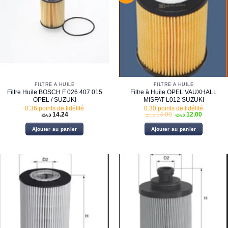
FILTRE À HUILE
FILTRE À HUILE
Filtre Huile BOSCH F 026 407 015
Filtre à Huile OPEL VAUXHALL
OPEL / SUZUKI
MISFAT L012 SUZUKI
0.36 points de fidélité
0.30 points de fidélité
Le
Le
د.ت
14.24
د.ت
14.00
د.ت
12.00
prix
prix
initial
actuel
Ajouter au panier
Ajouter au panier
était :
est :
14.00 د.ت.