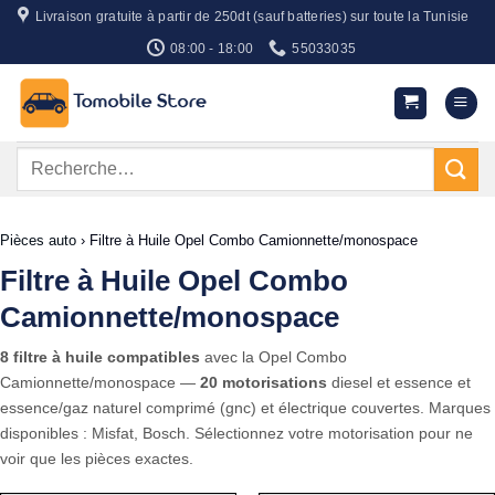
Passer
Livraison gratuite à partir de 250dt (sauf batteries) sur toute la Tunisie
au
08:00 - 18:00
55033035
contenu
Recherche
pour :
Pièces auto
›
Filtre à Huile Opel Combo Camionnette/monospace
Filtre à Huile Opel Combo
Camionnette/monospace
8 filtre à huile compatibles
avec la Opel Combo
Camionnette/monospace —
20 motorisations
diesel et essence et
essence/gaz naturel comprimé (gnc) et électrique couvertes. Marques
disponibles : Misfat, Bosch. Sélectionnez votre motorisation pour ne
voir que les pièces exactes.