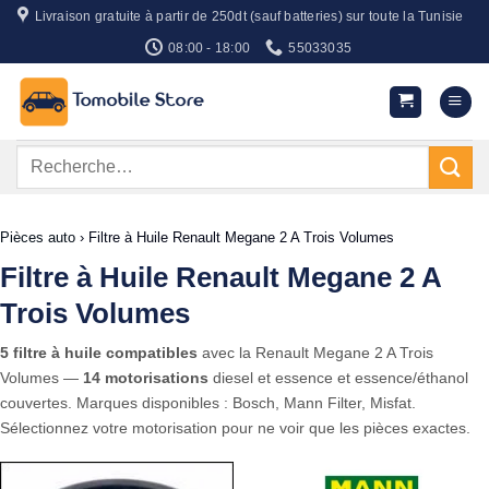
Passer
Livraison gratuite à partir de 250dt (sauf batteries) sur toute la Tunisie
au
08:00 - 18:00
55033035
contenu
Recherche
pour :
Pièces auto
›
Filtre à Huile Renault Megane 2 A Trois Volumes
Filtre à Huile Renault Megane 2 A
Trois Volumes
5 filtre à huile compatibles
avec la Renault Megane 2 A Trois
Volumes —
14 motorisations
diesel et essence et essence/éthanol
couvertes. Marques disponibles : Bosch, Mann Filter, Misfat.
Sélectionnez votre motorisation pour ne voir que les pièces exactes.