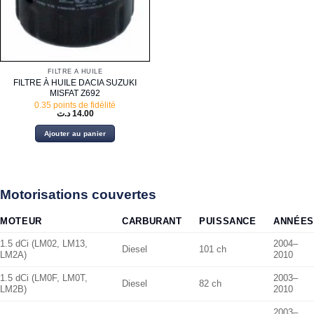
FILTRE À HUILE
FILTRE À HUILE DACIA SUZUKI
MISFAT Z692
0.35 points de fidélité
د.ت
14.00
Ajouter au panier
Motorisations couvertes
MOTEUR
CARBURANT
PUISSANCE
ANNÉES
1.5 dCi (LM02, LM13,
2004–
Diesel
101 ch
LM2A)
2010
1.5 dCi (LM0F, LM0T,
2003–
Diesel
82 ch
LM2B)
2010
2003–