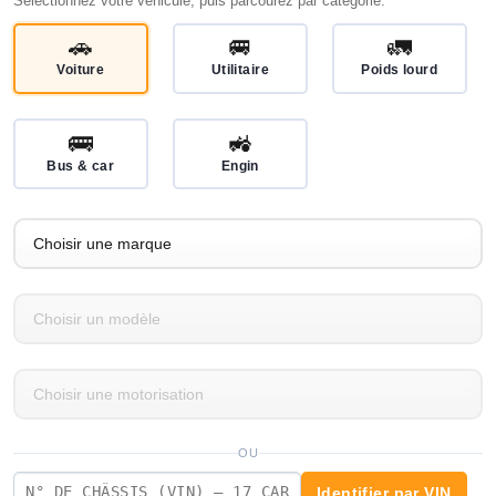
Sélectionnez votre véhicule, puis parcourez par catégorie.
🚗
🚐
🚛
Voiture
Utilitaire
Poids lourd
🚌
🚜
Bus & car
Engin
OU
Identifier par VIN