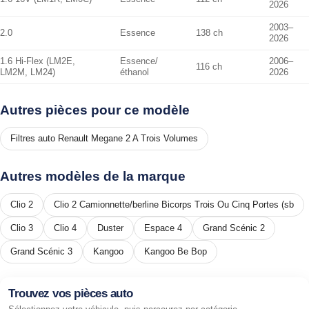
2026
2003–
2.0
Essence
138 ch
2026
1.6 Hi-Flex (LM2E,
Essence/
2006–
116 ch
LM2M, LM24)
éthanol
2026
Autres pièces pour ce modèle
Filtres auto Renault Megane 2 A Trois Volumes
Autres modèles de la marque
Clio 2
Clio 2 Camionnette/berline Bicorps Trois Ou Cinq Portes (sb
Clio 3
Clio 4
Duster
Espace 4
Grand Scénic 2
Grand Scénic 3
Kangoo
Kangoo Be Bop
Trouvez vos pièces auto