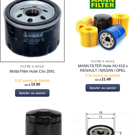
FILTRE À HUILE
MANN FILTER Huile HU 618 x
FILTRE À HUILE
RENAULT / NISSAN / OPEL
Misfat Filtre Huile Clio Z691
0.54 points de fidélité
د.ت
21.49
0.40 points de fidélité
د.ت
15.90
Ajouter au panier
Ajouter au panier