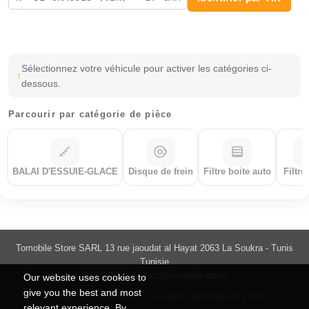
Sélectionnez votre véhicule pour activer les catégories ci-
dessous.
Parcourir par catégorie de pièce
BALAI D'ESSUIE-GLACE
Disque de frein
Filtre boite auto
Filtre
Tomobile Store SARL 13 rue jaoudat al Hayat 2063 La Soukra - Tunis
Tunisie
55033035 -
contact@tomobile.store
Our website uses cookies to
give you the best and most
Politique de confidentialité
Conditions générales de vente
relevant experience. By