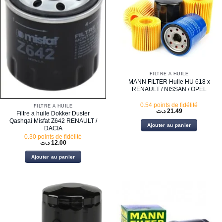
FILTRE À HUILE
MANN FILTER Huile HU 618 x
RENAULT / NISSAN / OPEL
0.54 points de fidélité
FILTRE À HUILE
د.ت
21.49
Filtre a huile Dokker Duster
Qashqai Misfat Z642 RENAULT /
Ajouter au panier
DACIA
0.30 points de fidélité
د.ت
12.00
Ajouter au panier