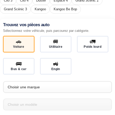
Clio 3
Clio 4
Duster
Espace 4
Grand Scénic 2
Grand Scénic 3
Kangoo
Kangoo Be Bop
Trouvez vos pièces auto
Sélectionnez votre véhicule, puis parcourez par catégorie.
🚗
🚐
🚛
Voiture
Utilitaire
Poids lourd
🚌
🚜
Bus & car
Engin