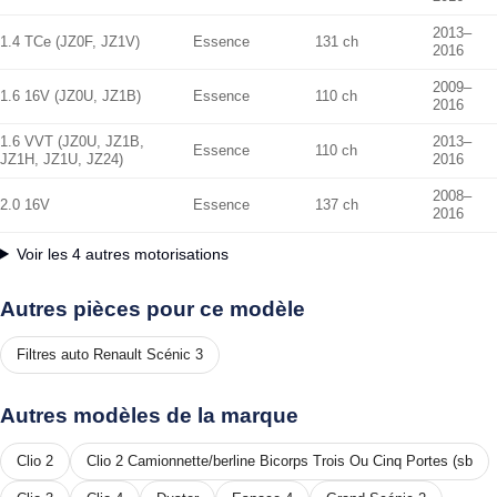
2013–
1.4 TCe (JZ0F, JZ1V)
Essence
131 ch
2016
2009–
1.6 16V (JZ0U, JZ1B)
Essence
110 ch
2016
1.6 VVT (JZ0U, JZ1B,
2013–
Essence
110 ch
JZ1H, JZ1U, JZ24)
2016
2008–
2.0 16V
Essence
137 ch
2016
Voir les 4 autres motorisations
Autres pièces pour ce modèle
Filtres auto Renault Scénic 3
Autres modèles de la marque
Clio 2
Clio 2 Camionnette/berline Bicorps Trois Ou Cinq Portes (sb