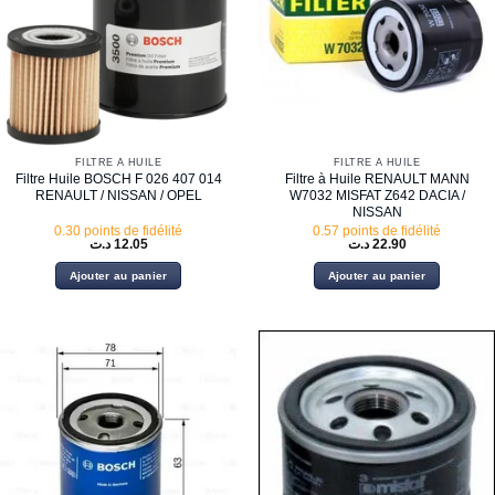
FILTRE À HUILE
FILTRE À HUILE
Filtre Huile BOSCH F 026 407 014
Filtre à Huile RENAULT MANN
RENAULT / NISSAN / OPEL
W7032 MISFAT Z642 DACIA /
NISSAN
0.30 points de fidélité
0.57 points de fidélité
د.ت
12.05
د.ت
22.90
Ajouter au panier
Ajouter au panier