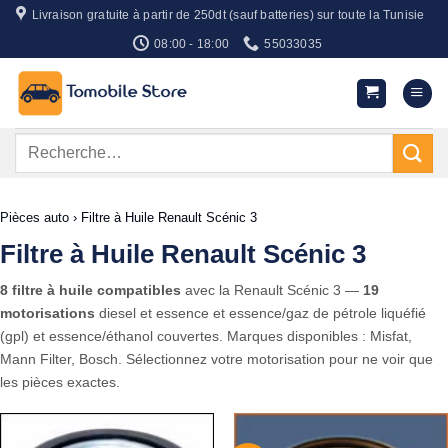
Passer
Livraison gratuite à partir de 250dt (sauf batteries) sur toute la Tunisie
au
08:00 - 18:00
55033035
contenu
Recherche
pour :
Pièces auto
›
Filtre à Huile Renault Scénic 3
Filtre à Huile Renault Scénic 3
8 filtre à huile compatibles
avec la Renault Scénic 3 —
19
motorisations
diesel et essence et essence/gaz de pétrole liquéfié
(gpl) et essence/éthanol couvertes. Marques disponibles : Misfat,
Mann Filter, Bosch. Sélectionnez votre motorisation pour ne voir que
les pièces exactes.