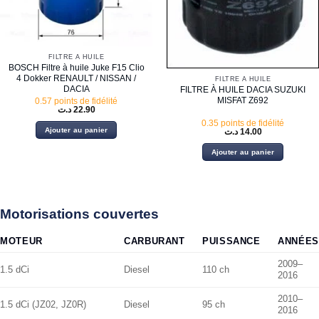
FILTRE À HUILE
BOSCH Filtre à huile Juke F15 Clio
4 Dokker RENAULT / NISSAN /
FILTRE À HUILE
DACIA
FILTRE À HUILE DACIA SUZUKI
MISFAT Z692
0.57 points de fidélité
د.ت
22.90
0.35 points de fidélité
Ajouter au panier
د.ت
14.00
Ajouter au panier
Motorisations couvertes
MOTEUR
CARBURANT
PUISSANCE
ANNÉES
2009–
1.5 dCi
Diesel
110 ch
2016
2010–
1.5 dCi (JZ02, JZ0R)
Diesel
95 ch
2016