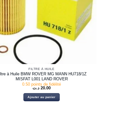
FILTRE À HUILE
iltre à Huile BMW ROVER MG MANN HU718/1Z
MISFAT L001 LAND ROVER
0.50 points de fidélité
د.ت
20.00
Ajouter au panier