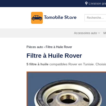
Passer
Livraison gra
au
contenu
Recherche
pour :
Accessoires auto
M
Pièces auto
›
Filtre à Huile Rover
Filtre à Huile Rover
5 filtre à huile
compatibles Rover en Tunisie. Choisi