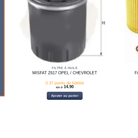
FILTRE À HUILE
F
MISFAT Z617 OPEL / CHEVROLET
0.37 points de fidélité
د.ت
14.90
Ajouter au panier