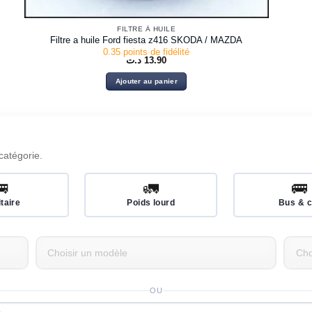
FILTRE À HUILE
Filtre a huile Ford fiesta z416 SKODA / MAZDA
0.35 points de fidélité
د.ت
13.90
Ajouter au panier
catégorie.
🚐
🚛
🚌
itaire
Poids lourd
Bus & c
OU