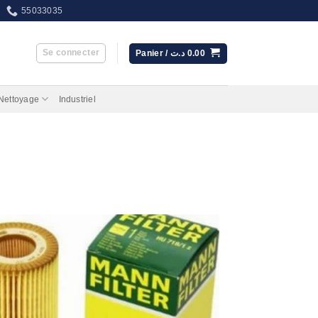
55033035
Se connecter
Panier /
د.ت
0.00
 Nettoyage
Industriel