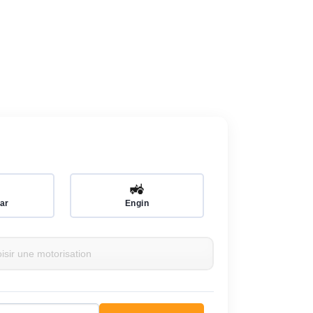
🚜
ar
Engin