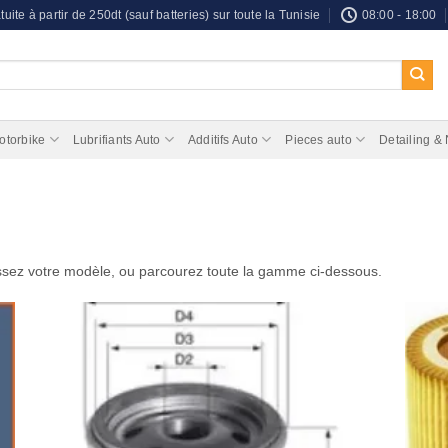
tuite à partir de 250dt (sauf batteries) sur toute la Tunisie
08:00 - 18:00
otorbike
Lubrifiants Auto
Additifs Auto
Pieces auto
Detailing &
ssez votre modèle, ou parcourez toute la gamme ci-dessous.