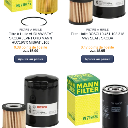
FILTRE À HUILE
FILTRE À HUILE
Filtre à Huile AUDI VW SEAT
Filtre Huile BOSCH 0 451 103 318
SKODA JEPP FORD MANN
VW / SEAT / SKODA
HU719/7X MISFAT L105
0.38 points de fidélité
0.47 points de fidélité
د.ت
15.00
د.ت
18.95
Ajouter au panier
Ajouter au panier