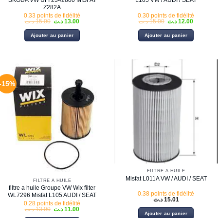
SKODA VW UFI 2342800 MISFAT
L105 VW / AUDI / SEAT
Z282A
0.33 points de fidélité
0.30 points de fidélité
Le
Le
Le
Le
د.ت
15.00
د.ت
13.00
د.ت
15.00
د.ت
12.00
prix
prix
prix
prix
initial
actuel
initial
actuel
Ajouter au panier
Ajouter au panier
était :
est :
était :
est :
15.00 د.ت.
13.00 د.ت.
15.00 د.ت.
-15%
FILTRE À HUILE
Misfat L011A VW / AUDI / SEAT
FILTRE À HUILE
filtre a huile Groupe VW Wix filter
0.38 points de fidélité
WL7296 Misfat L105 AUDI / SEAT
د.ت
15.01
0.28 points de fidélité
Le
Le
د.ت
13.00
د.ت
11.00
Ajouter au panier
prix
prix