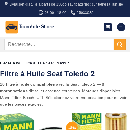
Passer
Livraison gratuite à partir de 250dt (sauf batteries) sur toute la Tunisie
au
08:00 - 18:00
55033035
contenu
Recherche
pour :
Pièces auto
›
Filtre à Huile Seat Toledo 2
Filtre à Huile Seat Toledo 2
10 filtre à huile compatibles
avec la Seat Toledo 2 —
8
motorisations
diesel et essence couvertes. Marques disponibles :
Mann Filter, Bosch, UFI. Sélectionnez votre motorisation pour ne voir
que les pièces exactes.
-8%