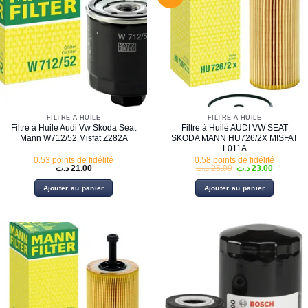
FILTRE À HUILE
FILTRE À HUILE
Filtre à Huile Audi Vw Skoda Seat
Filtre à Huile AUDI VW SEAT
Mann W712/52 Misfat Z282A
SKODA MANN HU726/2X MISFAT
L011A
0.53 points de fidélité
0.58 points de fidélité
Le
Le
د.ت
21.00
د.ت
25.00
د.ت
23.00
prix
prix
initial
actuel
Ajouter au panier
Ajouter au panier
était :
est :
25.00 د.ت.