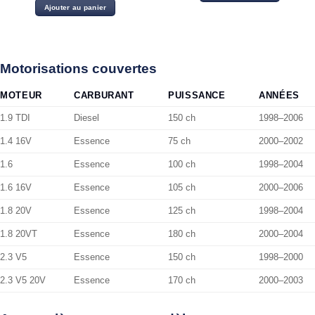
initial
actuel
Ajouter au panier
était :
est :
11.00 د.ت.
13.00 د.ت.
Motorisations couvertes
MOTEUR
CARBURANT
PUISSANCE
ANNÉES
1.9 TDI
Diesel
150 ch
1998–2006
1.4 16V
Essence
75 ch
2000–2002
1.6
Essence
100 ch
1998–2004
1.6 16V
Essence
105 ch
2000–2006
1.8 20V
Essence
125 ch
1998–2004
1.8 20VT
Essence
180 ch
2000–2004
2.3 V5
Essence
150 ch
1998–2000
2.3 V5 20V
Essence
170 ch
2000–2003