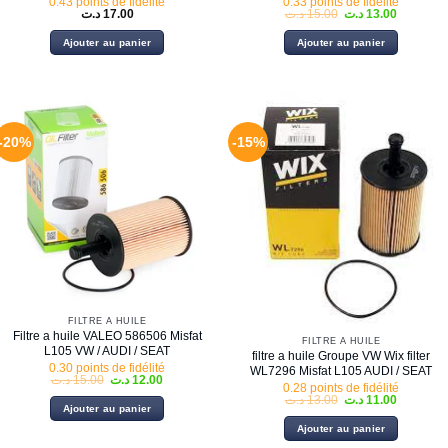
0.43 points de fidélité
0.33 points de fidélité
Le
Le
د.ت
17.00
د.ت
15.00
د.ت
13.00
prix
prix
initial
actuel
Ajouter au panier
Ajouter au panier
était :
est :
15.00 د.ت.
-20%
-15%
FILTRE À HUILE
Filtre a huile VALEO 586506 Misfat
FILTRE À HUILE
L105 VW / AUDI / SEAT
filtre a huile Groupe VW Wix filter
0.30 points de fidélité
WL7296 Misfat L105 AUDI / SEAT
Le
Le
د.ت
15.00
د.ت
12.00
0.28 points de fidélité
prix
prix
Le
Le
د.ت
13.00
د.ت
11.00
initial
actuel
Ajouter au panier
prix
prix
était :
est :
initial
actuel
12.00 د.ت.
15.00 د.ت.
Ajouter au panier
était :
est :
13.00 د.ت.