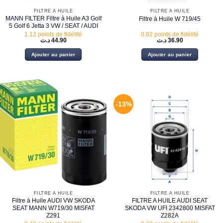
FILTRE À HUILE
FILTRE À HUILE
MANN FILTER Filtre à Huile A3 Golf
Filtre à Huile W 719/45
5 Golf 6 Jetta 3 VW / SEAT / AUDI
1.12 points de fidélité
0.92 points de fidélité
د.ت
44.90
د.ت
36.90
Ajouter au panier
Ajouter au panier
-13%
FILTRE À HUILE
FILTRE À HUILE
Filtre à Huile AUDI VW SKODA
FILTRE A HUILE AUDI SEAT
SEAT MANN W719/30 MISFAT
SKODA VW UFI 2342800 MISFAT
Z291
Z282A