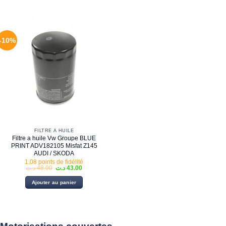
-10%
FILTRE À HUILE
Filtre a huile Vw Groupe BLUE
PRINT ADV182105 Misfat Z145
AUDI / SKODA
1.08 points de fidélité
Le
Le
د.ت
48.00
د.ت
43.00
prix
prix
initial
actuel
Ajouter au panier
était :
est :
43.00 د.ت.
48.00 د.ت.