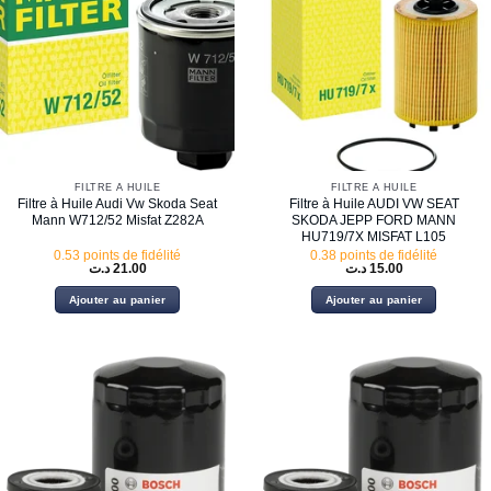
FILTRE À HUILE
FILTRE À HUILE
Filtre à Huile Audi Vw Skoda Seat
Filtre à Huile AUDI VW SEAT
Mann W712/52 Misfat Z282A
SKODA JEPP FORD MANN
HU719/7X MISFAT L105
0.53 points de fidélité
0.38 points de fidélité
د.ت
21.00
د.ت
15.00
Ajouter au panier
Ajouter au panier