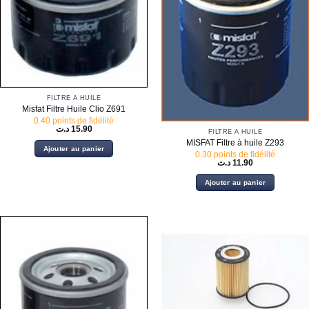
FILTRE À HUILE
Misfat Filtre Huile Clio Z691
0.40 points de fidélité
د.ت
15.90
FILTRE À HUILE
MISFAT Filtre à huile Z293
Ajouter au panier
0.30 points de fidélité
د.ت
11.90
Ajouter au panier