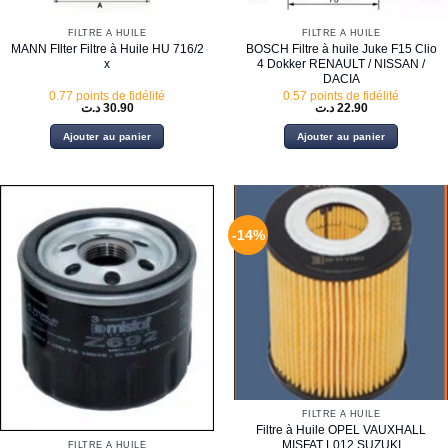
FILTRE À HUILE
FILTRE À HUILE
MANN FIlter Filtre à Huile HU 716/2
BOSCH Filtre à huile Juke F15 Clio
x
4 Dokker RENAULT / NISSAN /
DACIA
0.77 points de fidélité
0.57 points de fidélité
د.ت
30.90
د.ت
22.90
Ajouter au panier
Ajouter au panier
-14%
FILTRE À HUILE
Filtre à Huile OPEL VAUXHALL
MISFAT L012 SUZUKI
FILTRE À HUILE