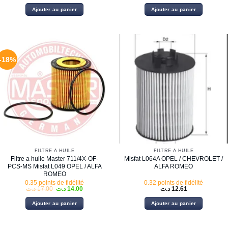
prix
prix
initial
actuel
Ajouter au panier
Ajouter au panier
était :
est :
14.00 د.ت.
-18%
FILTRE À HUILE
FILTRE À HUILE
Filtre a huile Master 711/4X-OF-
Misfat L064A OPEL / CHEVROLET /
PCS-MS Misfat L049 OPEL / ALFA
ALFA ROMEO
ROMEO
0.35 points de fidélité
0.32 points de fidélité
Le
Le
د.ت
17.00
د.ت
14.00
د.ت
12.61
prix
prix
initial
actuel
Ajouter au panier
Ajouter au panier
était :
est :
14.00 د.ت.
17.00 د.ت.