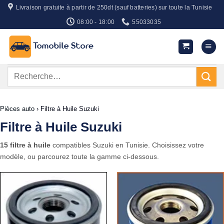
Passer
Livraison gratuite à partir de 250dt (sauf batteries) sur toute la Tunisie
au
08:00 - 18:00
55033035
contenu
Recherche
pour :
Pièces auto
›
Filtre à Huile Suzuki
Filtre à Huile Suzuki
15 filtre à huile
compatibles Suzuki en Tunisie. Choisissez votre
modèle, ou parcourez toute la gamme ci-dessous.