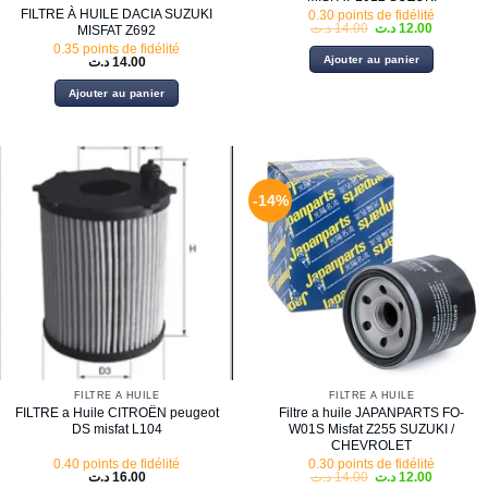
FILTRE À HUILE DACIA SUZUKI
0.30 points de fidélité
Le
Le
د.ت
14.00
د.ت
12.00
MISFAT Z692
prix
prix
0.35 points de fidélité
initial
actuel
Ajouter au panier
د.ت
14.00
était :
est :
14.00 د.ت.
Ajouter au panier
-14%
FILTRE À HUILE
FILTRE À HUILE
FILTRE a Huile CITROËN peugeot
Filtre a huile JAPANPARTS FO-
DS misfat L104
W01S Misfat Z255 SUZUKI /
CHEVROLET
0.40 points de fidélité
0.30 points de fidélité
Le
Le
د.ت
16.00
د.ت
14.00
د.ت
12.00