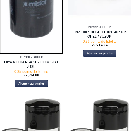
FILTRE À HUILE
Filtre Huile BOSCH F 026 407 015
OPEL / SUZUKI
0.36 points de fidélité
د.ت
14.24
Ajouter au panier
FILTRE À HUILE
Filtre à Huile PSA SUZUKI MISFAT
Z439
0.35 points de fidélité
د.ت
14.00
Ajouter au panier