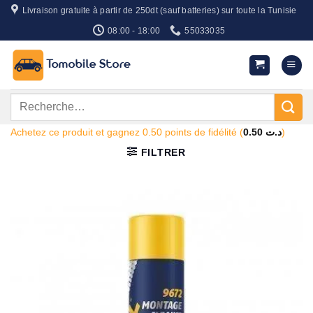
Passer
Livraison gratuite à partir de 250dt (sauf batteries) sur toute la Tunisie
au
08:00 - 18:00
55033035
contenu
Recherche
pour :
Achetez ce produit et gagnez 0.50 points de fidélité (
0.50
د.ت
)
FILTRER