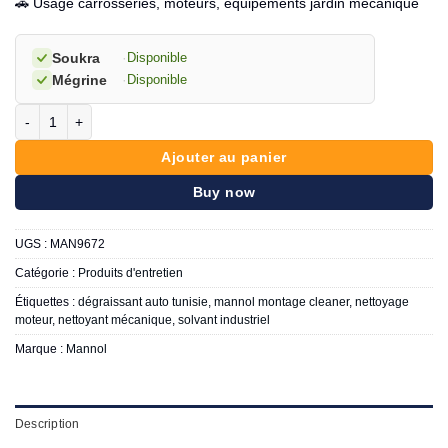
🚗 Usage carrosseries, moteurs, équipements jardin mécanique
Soukra
·
Disponible
Mégrine
·
Disponible
quantité de Mannol nettoyant montage 600 ML
Ajouter au panier
Buy now
UGS :
MAN9672
Catégorie :
Produits d'entretien
Étiquettes :
dégraissant auto tunisie
,
mannol montage cleaner
,
nettoyage
moteur
,
nettoyant mécanique
,
solvant industriel
Marque :
Mannol
Description