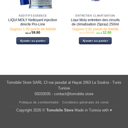
ADDITIFS ESSENCE
ENTRETIEN CLIMATISATION
LIQUI MOLY Nettoyant injection
Liqui Moly entretien des circuits
directe Pro-Line
de climatisation (Spray) 250ml
Gagnez 1.50 points de fidélité
Gagnez 0.82 points de fidélité
Le
Le
د.ت
59.90
د.ت
39.90
د.ت
32.90
prix
prix
initial
actuel
Ajouter au panier
Ajouter au panier
était :
est :
32.90 د.ت.
39.90 د.ت.
Tomobile Store SARL 13 rue jaoudat al Hayat 2063 La Soukra - Tunis
Tunisie
55033035 -
contact@tomobile.store
Politique de confidentialité
Conditions générales de vente
Copyright 2026 ©
Tomobile Store
Made in Tunisia with ♥