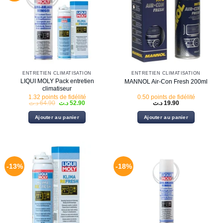
ENTRETIEN CLIMATISATION
ENTRETIEN CLIMATISATION
LIQUI MOLY Pack entretien
MANNOL Air-Con Fresh 200ml
climatiseur
1.32 points de fidélité
0.50 points de fidélité
Le
Le
د.ت
64.90
د.ت
52.90
د.ت
19.90
prix
prix
initial
actuel
Ajouter au panier
Ajouter au panier
était :
est :
52.90 د.ت.
64.90 د.ت.
-13%
-18%