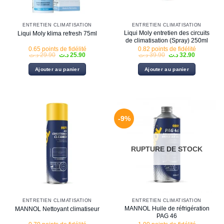
ENTRETIEN CLIMATISATION
ENTRETIEN CLIMATISATION
Liqui Moly entretien des circuits
Liqui Moly klima refresh 75ml
de climatisation (Spray) 250ml
0.65 points de fidélité
0.82 points de fidélité
Le
Le
Le
Le
د.ت
29.90
د.ت
25.90
د.ت
39.90
د.ت
32.90
prix
prix
prix
prix
initial
actuel
initial
actuel
Ajouter au panier
Ajouter au panier
était :
est :
était :
est :
32.90 د.ت.
39.90 د.ت.
25.90 د.ت.
29.90 د.ت.
-9%
RUPTURE DE STOCK
ENTRETIEN CLIMATISATION
ENTRETIEN CLIMATISATION
MANNOL Huile de réfrigération
MANNOL Nettoyant climatiseur
PAG 46