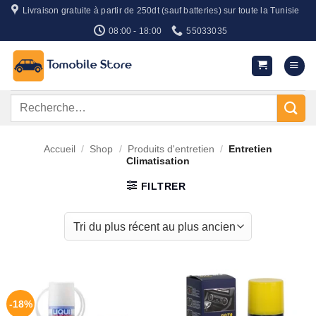
Passer
Livraison gratuite à partir de 250dt (sauf batteries) sur toute la Tunisie
au
08:00 - 18:00
55033035
contenu
Recherche
pour :
Accueil
/
Shop
/
Produits d'entretien
/
Entretien
Climatisation
FILTRER
-18%