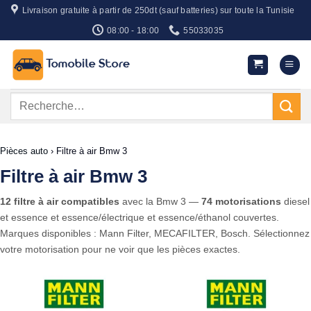
Passer
Livraison gratuite à partir de 250dt (sauf batteries) sur toute la Tunisie
au
08:00 - 18:00
55033035
contenu
Recherche
pour :
Pièces auto
›
Filtre à air Bmw 3
Filtre à air Bmw 3
12 filtre à air compatibles
avec la Bmw 3 —
74 motorisations
diesel
et essence et essence/électrique et essence/éthanol couvertes.
Marques disponibles : Mann Filter, MECAFILTER, Bosch. Sélectionnez
votre motorisation pour ne voir que les pièces exactes.