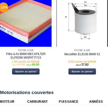
-15%
FILTRE À AIR
FILTRE À AIR
Filtre à Air BMW MECAFILTER
Mecafilter EL9136 BMW X1
ELP9396 MISFAT P715
1.00 points de fidélité
0.95 points de fidélité
Le
Le
د.ت
47.00
د.ت
40.00
د.ت
37.82
prix
prix
initial
actuel
Ajouter au panier
Ajouter au panier
était :
est :
40.00 د.ت.
47.00 د.ت.
Motorisations couvertes
MOTEUR
CARBURANT
PUISSANCE
ANNÉES