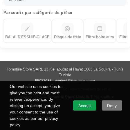
Parcourir par catégorie de pièce
BALAI D'ESSUIE-GLACE
Disque de frein
Filtre boite auto
Filtre
Tomobile Store SARL 13 rue jaoudat al Hayat 2063 La Soukra - Tunis
Tunisie
55033035 -
contact@tomobile.store
Our website uses cookies to
Politique de confidentialité
Conditions générales de vente
give you the best and most
Copyright 2026 ©
Tomobile Store
Made in Tunisia with ♥
relevant experience. By
clicking on accept, you give
Accept
Deny
your consent to the use of
cookies as per our privacy
policy.