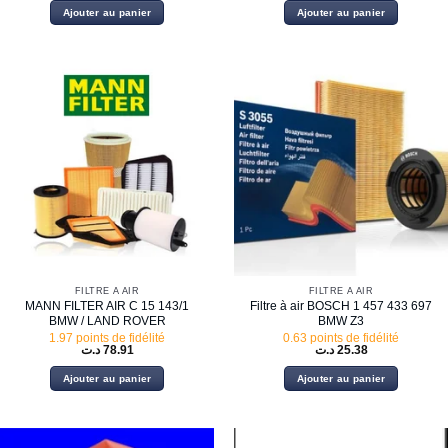
Ajouter au panier
Ajouter au panier
FILTRE À AIR
FILTRE À AIR
MANN FILTER AIR C 15 143/1
Filtre à air BOSCH 1 457 433 697
BMW / LAND ROVER
BMW Z3
1.97 points de fidélité
0.63 points de fidélité
د.ت
78.91
د.ت
25.38
Ajouter au panier
Ajouter au panier