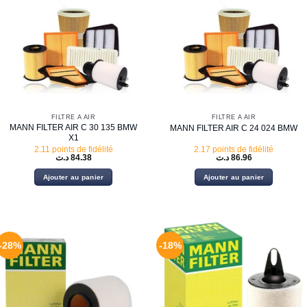
FILTRE À AIR
FILTRE À AIR
MANN FILTER AIR C 30 135 BMW
MANN FILTER AIR C 24 024 BMW
X1
2.11 points de fidélité
2.17 points de fidélité
د.ت
84.38
د.ت
86.96
Ajouter au panier
Ajouter au panier
-28%
-18%