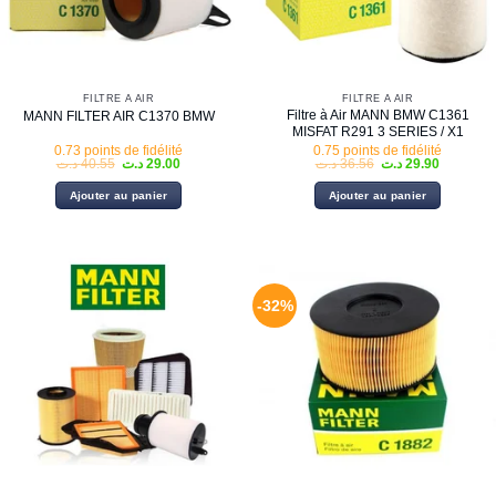
FILTRE À AIR
FILTRE À AIR
Filtre à Air MANN BMW C1361
MANN FILTER AIR C1370 BMW
MISFAT R291 3 SERIES / X1
0.73 points de fidélité
0.75 points de fidélité
Le
Le
Le
Le
د.ت
40.55
د.ت
29.00
د.ت
36.56
د.ت
29.90
prix
prix
prix
prix
initial
actuel
initial
actuel
Ajouter au panier
Ajouter au panier
était :
est :
était :
est :
36.56 د.ت.
29.00 د.ت.
40.55 د.ت.
-32%