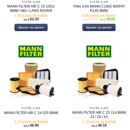
FILTRE À AIR
FILTRE À AIR
MANN FILTER AIR C 15 105/1
Filtre à Air MANN C1882 MISFAT
BMW / MG / LAND ROVER
R145 BMW
1.56 points de fidélité
0.98 points de fidélité
Le
Le
د.ت
62.35
د.ت
57.73
د.ت
39.00
prix
prix
initial
actuel
Ajouter au panier
Ajouter au panier
était :
est :
57.73 د.ت.
FILTRE À AIR
FILTRE À AIR
MANN FILTER AIR C 25 114 BMW
MANN FILTER AIR C 24 025 BMW
Z3 / Z4 / X3
1.17 points de fidélité
1.15 points de fidélité
د.ت
46.95
د.ت
46.10