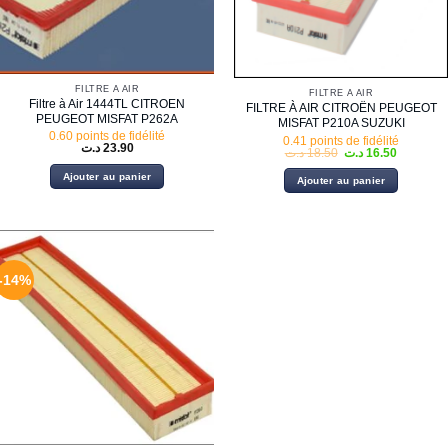
FILTRE À AIR
FILTRE À AIR
Filtre à Air 1444TL CITROEN
FILTRE À AIR CITROËN PEUGEOT
PEUGEOT MISFAT P262A
MISFAT P210A SUZUKI
0.60 points de fidélité
0.41 points de fidélité
د.ت
23.90
Le
Le
د.ت
18.50
د.ت
16.50
prix
prix
initial
actuel
Ajouter au panier
Ajouter au panier
était :
est :
18.50 د.ت.
-14%