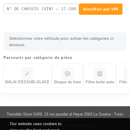
Identifier par VIN
Sélectionnez votre véhicule pour activer les catégories ci-
dessous.
Parcourir par catégorie de pièce
BALAI D'ESSUIE-GLACE
Disque de frein
Filtre boite auto
Filtre
Tomobile Store SARL 13 rue jaoudat al Hayat 2063 La Soukra - Tunis
Tunisie
Our website uses cookies to
55033035 -
contact@tomobile.store
give you the best and most