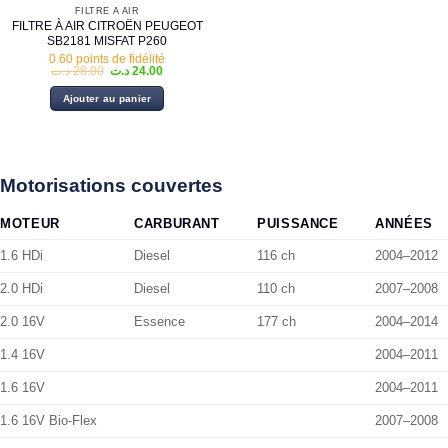
FILTRE À AIR
FILTRE À AIR CITROËN PEUGEOT
SB2181 MISFAT P260
0.60 points de fidélité
Le
Le
د.ت
28.00
د.ت
24.00
prix
prix
initial
actuel
Ajouter au panier
était :
est :
24.00 د.ت.
28.00 د.ت.
Motorisations couvertes
MOTEUR
CARBURANT
PUISSANCE
ANNÉES
1.6 HDi
Diesel
116 ch
2004–2012
2.0 HDi
Diesel
110 ch
2007–2008
2.0 16V
Essence
177 ch
2004–2014
1.4 16V
2004–2011
1.6 16V
2004–2011
1.6 16V Bio-Flex
2007–2008