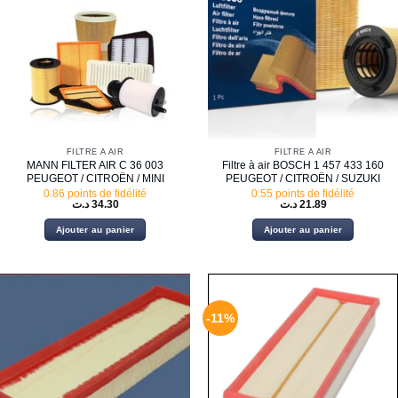
FILTRE À AIR
FILTRE À AIR
MANN FILTER AIR C 36 003
Filtre à air BOSCH 1 457 433 160
PEUGEOT / CITROËN / MINI
PEUGEOT / CITROËN / SUZUKI
0.86 points de fidélité
0.55 points de fidélité
د.ت
34.30
د.ت
21.89
Ajouter au panier
Ajouter au panier
-11%