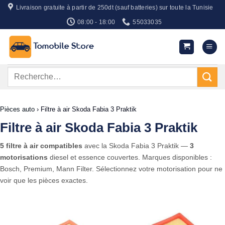
Passer
Livraison gratuite à partir de 250dt (sauf batteries) sur toute la Tunisie
au
08:00 - 18:00
55033035
contenu
Recherche
pour :
Pièces auto
›
Filtre à air Skoda Fabia 3 Praktik
Filtre à air Skoda Fabia 3 Praktik
5 filtre à air compatibles
avec la Skoda Fabia 3 Praktik —
3
motorisations
diesel et essence couvertes. Marques disponibles :
Bosch, Premium, Mann Filter. Sélectionnez votre motorisation pour ne
voir que les pièces exactes.