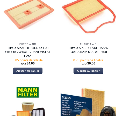
FILTRE À AIR
FILTRE À AIR
Filtre à Air AUDI CUPRA SEAT
Filtre à Air SEAT SKODA VW
SKODA VW 04E129620 MISFAT
04c129620c MISFAT P700
P255
0.85 points de fidélité
0.75 points de fidélité
د.ت
34.00
د.ت
30.00
Ajouter au panier
Ajouter au panier