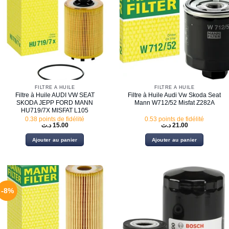
FILTRE À HUILE
FILTRE À HUILE
Filtre à Huile AUDI VW SEAT
Filtre à Huile Audi Vw Skoda Seat
SKODA JEPP FORD MANN
Mann W712/52 Misfat Z282A
HU719/7X MISFAT L105
0.38 points de fidélité
0.53 points de fidélité
د.ت
15.00
د.ت
21.00
Ajouter au panier
Ajouter au panier
-8%