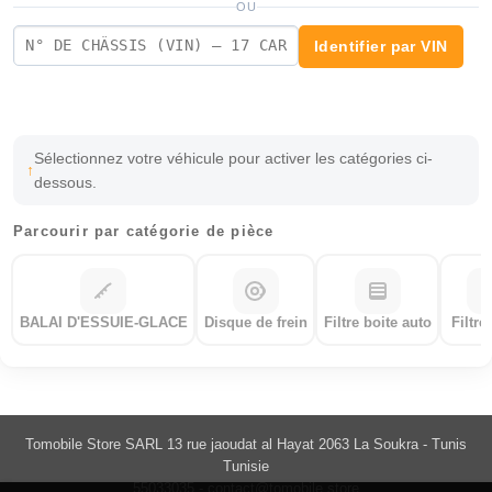
OU
Identifier par VIN
Sélectionnez votre véhicule pour activer les catégories ci-
dessous.
Parcourir par catégorie de pièce
BALAI D'ESSUIE-GLACE
Disque de frein
Filtre boite auto
Filtre
Tomobile Store SARL 13 rue jaoudat al Hayat 2063 La Soukra - Tunis
Tunisie
55033035 -
contact@tomobile.store