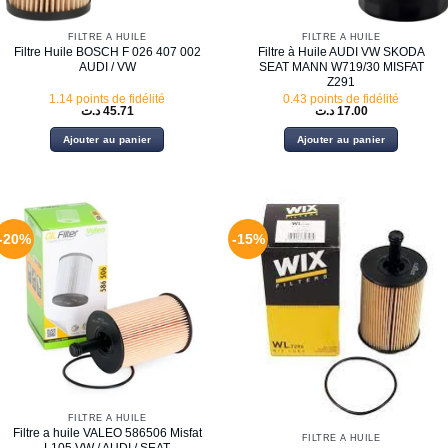
FILTRE À HUILE
FILTRE À HUILE
Filtre Huile BOSCH F 026 407 002
Filtre à Huile AUDI VW SKODA
AUDI / VW
SEAT MANN W719/30 MISFAT
Z291
1.14 points de fidélité
0.43 points de fidélité
د.ت
45.71
د.ت
17.00
Ajouter au panier
Ajouter au panier
-20%
-15%
FILTRE À HUILE
Filtre a huile VALEO 586506 Misfat
FILTRE À HUILE