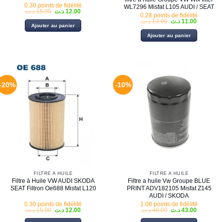
0.30 points de fidélité
WL7296 Misfat L105 AUDI / SEAT
Le
Le
د.ت
15.00
د.ت
12.00
0.28 points de fidélité
prix
prix
Le
Le
د.ت
13.00
د.ت
11.00
initial
actuel
Ajouter au panier
prix
prix
était :
est :
initial
actuel
12.00 د.ت.
15.00 د.ت.
Ajouter au panier
était :
est :
13.00 د.ت.
-20%
-10%
FILTRE À HUILE
FILTRE À HUILE
Filtre à Huile VW AUDI SKODA
Filtre a huile Vw Groupe BLUE
SEAT Filtron Oe688 Misfat L120
PRINT ADV182105 Misfat Z145
AUDI / SKODA
0.30 points de fidélité
1.08 points de fidélité
Le
Le
Le
Le
د.ت
15.00
د.ت
12.00
د.ت
48.00
د.ت
43.00
prix
prix
prix
prix
initial
actuel
initial
actuel