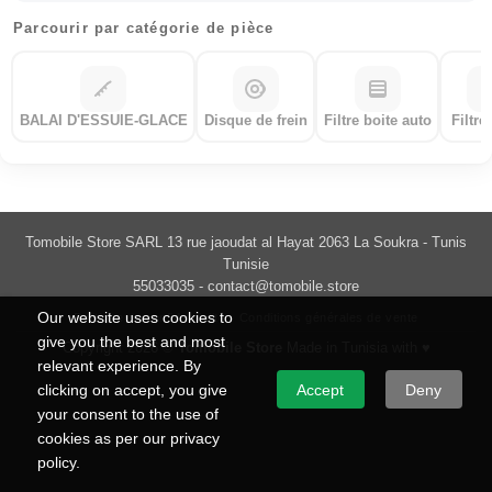
Parcourir par catégorie de pièce
BALAI D'ESSUIE-GLACE
Disque de frein
Filtre boite auto
Filtre
Tomobile Store SARL 13 rue jaoudat al Hayat 2063 La Soukra - Tunis
Tunisie
55033035 -
contact@tomobile.store
Our website uses cookies to
Politique de confidentialité
Conditions générales de vente
give you the best and most
Copyright 2026 ©
Tomobile Store
Made in Tunisia with ♥
relevant experience. By
clicking on accept, you give
Accept
Deny
your consent to the use of
cookies as per our privacy
policy.