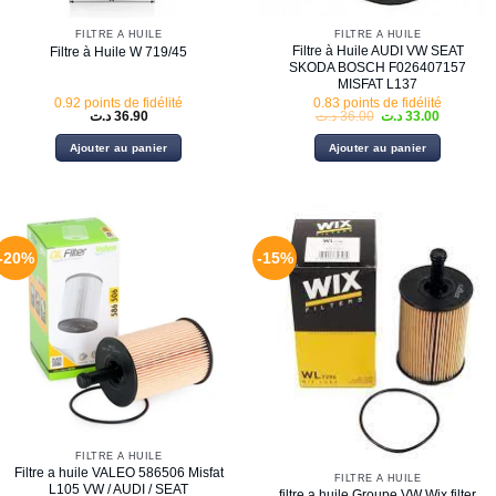
FILTRE À HUILE
FILTRE À HUILE
Filtre à Huile AUDI VW SEAT
Filtre à Huile W 719/45
SKODA BOSCH F026407157
MISFAT L137
0.92 points de fidélité
0.83 points de fidélité
Le
Le
د.ت
36.90
د.ت
36.00
د.ت
33.00
prix
prix
initial
actuel
Ajouter au panier
Ajouter au panier
était :
est :
36.00 د.ت.
-20%
-15%
FILTRE À HUILE
Filtre a huile VALEO 586506 Misfat
FILTRE À HUILE
L105 VW / AUDI / SEAT
filtre a huile Groupe VW Wix filter