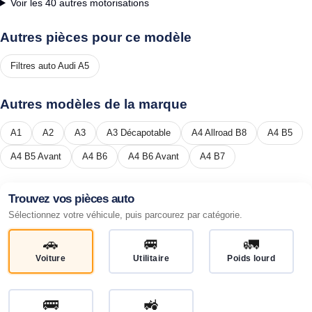
Voir les 40 autres motorisations
Autres pièces pour ce modèle
Filtres auto Audi A5
Autres modèles de la marque
A1
A2
A3
A3 Décapotable
A4 Allroad B8
A4 B5
A4 B5 Avant
A4 B6
A4 B6 Avant
A4 B7
Trouvez vos pièces auto
Sélectionnez votre véhicule, puis parcourez par catégorie.
🚗
🚐
🚛
Voiture
Utilitaire
Poids lourd
🚌
🚜