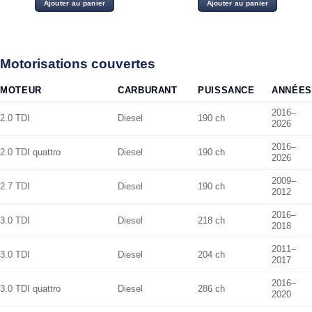
Ajouter au panier
Ajouter au panier
était :
est :
était :
est :
48.00 د.ت.
12.00 د.ت.
15.00 د.ت.
Motorisations couvertes
MOTEUR
CARBURANT
PUISSANCE
ANNÉES
2016–
2.0 TDI
Diesel
190 ch
2026
2016–
2.0 TDI quattro
Diesel
190 ch
2026
2009–
2.7 TDI
Diesel
190 ch
2012
2016–
3.0 TDI
Diesel
218 ch
2018
2011–
3.0 TDI
Diesel
204 ch
2017
2016–
3.0 TDI quattro
Diesel
286 ch
2020