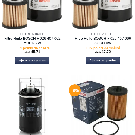
FILTRE À HUILE
FILTRE À HUILE
Filtre Huile BOSCH F 026 407 002
Filtre Huile BOSCH F 026 407 066
AUDI / VW
AUDI / VW
1.14 points de fidélité
1.19 points de fidélité
د.ت
45.71
د.ت
47.72
Ajouter au panier
Ajouter au panier
-8%