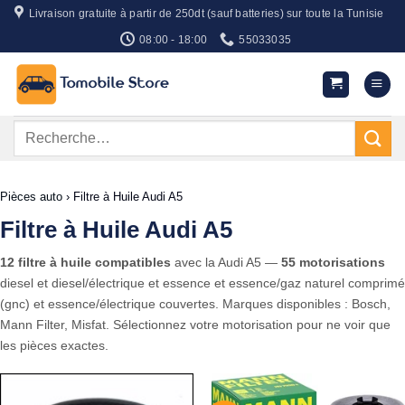
Passer
Livraison gratuite à partir de 250dt (sauf batteries) sur toute la Tunisie
au
08:00 - 18:00
55033035
contenu
Recherche
pour :
Pièces auto
›
Filtre à Huile Audi A5
Filtre à Huile Audi A5
12 filtre à huile compatibles
avec la Audi A5 —
55 motorisations
diesel et diesel/électrique et essence et essence/gaz naturel comprimé
(gnc) et essence/électrique couvertes. Marques disponibles : Bosch,
Mann Filter, Misfat. Sélectionnez votre motorisation pour ne voir que
les pièces exactes.