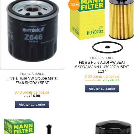
-12%
FILTRE À HUILE
Filtre à Huile AUDI VW SEAT
SKODA MANN HU7020Z MISFAT
L137
FILTRE À HUILE
0.60 points de fidélité
Filtre à Huile VW Groupe Misfat
Le
Le
د.ت
27.30
د.ت
24.00
Z646 SKODA / SEAT
prix
prix
initial
actuel
Ajouter au panier
était :
est :
0.40 points de fidélité
27.30 د.ت.
د.ت
16.00
Ajouter au panier