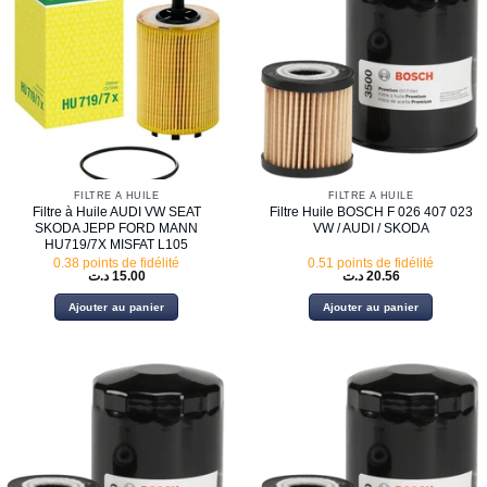
FILTRE À HUILE
FILTRE À HUILE
Filtre à Huile AUDI VW SEAT
Filtre Huile BOSCH F 026 407 023
SKODA JEPP FORD MANN
VW / AUDI / SKODA
HU719/7X MISFAT L105
0.38 points de fidélité
0.51 points de fidélité
د.ت
15.00
د.ت
20.56
Ajouter au panier
Ajouter au panier