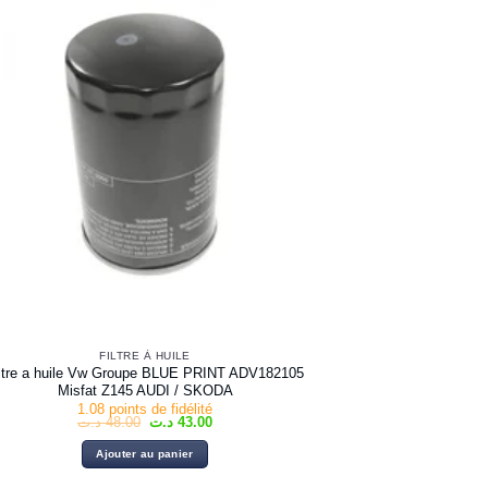
FILTRE À HUILE
iltre a huile Vw Groupe BLUE PRINT ADV182105
Misfat Z145 AUDI / SKODA
1.08 points de fidélité
Le
Le
د.ت
48.00
د.ت
43.00
prix
prix
initial
actuel
Ajouter au panier
était :
est :
43.00 د.ت.
48.00 د.ت.