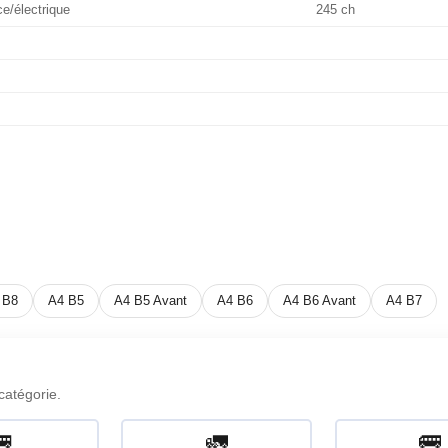
e/électrique
245 ch
 B8
A4 B5
A4 B5 Avant
A4 B6
A4 B6 Avant
A4 B7
catégorie.
🚐
🚛
🚌