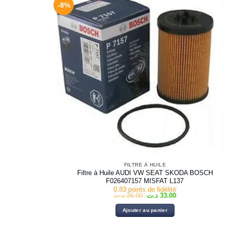
-8%
FILTRE À HUILE
Filtre à Huile AUDI VW SEAT SKODA BOSCH
F026407157 MISFAT L137
0.83 points de fidélité
Le
Le
د.ت
36.00
د.ت
33.00
prix
prix
initial
actuel
Ajouter au panier
était :
est :
33.00 د.ت.
36.00 د.ت.