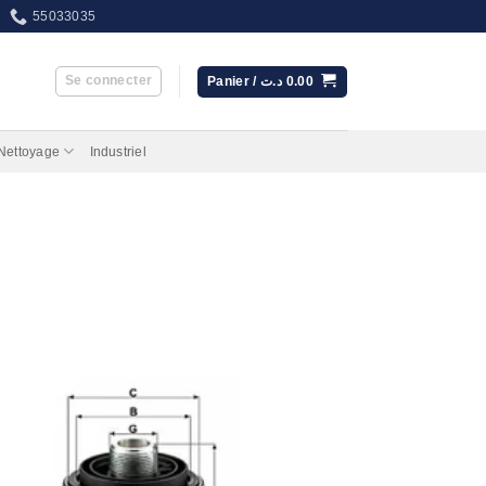
55033035
Se connecter
Panier /
د.ت
0.00
 Nettoyage
Industriel