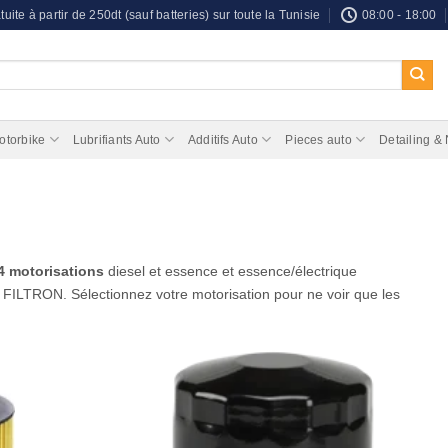
tuite à partir de 250dt (sauf batteries) sur toute la Tunisie
08:00 - 18:00
otorbike
Lubrifiants Auto
Additifs Auto
Pieces auto
Detailing &
4 motorisations
diesel et essence et essence/électrique
 FILTRON. Sélectionnez votre motorisation pour ne voir que les