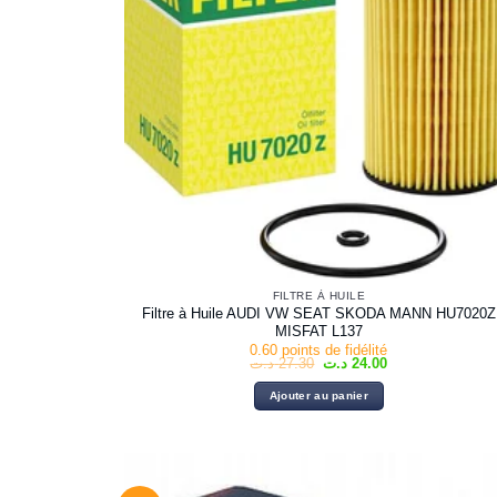
FILTRE À HUILE
Filtre à Huile AUDI VW SEAT SKODA MANN HU7020Z
MISFAT L137
0.60 points de fidélité
Le
Le
د.ت
27.30
د.ت
24.00
prix
prix
initial
actuel
Ajouter au panier
était :
est :
24.00 د.ت.
27.30 د.ت.