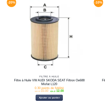
-20%
-10%
FILTRE À HUILE
Filtre à Huile VW AUDI SKODA SEAT Filtron Oe688
F
Misfat L120
0.30 points de fidélité
Le
Le
د.ت
15.00
د.ت
12.00
prix
prix
initial
actuel
Ajouter au panier
était :
est :
12.00 د.ت.
15.00 د.ت.