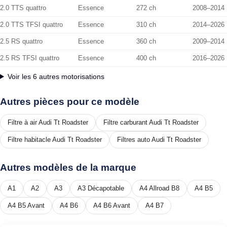
2.0 TTS quattro
Essence
272 ch
2008–2014
2.0 TTS TFSI quattro
Essence
310 ch
2014–2026
2.5 RS quattro
Essence
360 ch
2009–2014
2.5 RS TFSI quattro
Essence
400 ch
2016–2026
Voir les 6 autres motorisations
Autres pièces pour ce modèle
Filtre à air Audi Tt Roadster
Filtre carburant Audi Tt Roadster
Filtre habitacle Audi Tt Roadster
Filtres auto Audi Tt Roadster
Autres modèles de la marque
A1
A2
A3
A3 Décapotable
A4 Allroad B8
A4 B5
A4 B5 Avant
A4 B6
A4 B6 Avant
A4 B7