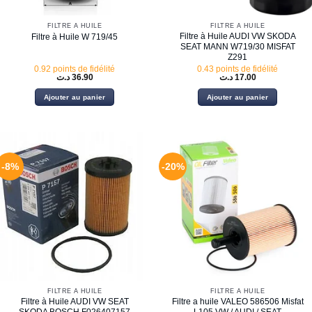
FILTRE À HUILE
FILTRE À HUILE
Filtre à Huile AUDI VW SKODA
Filtre à Huile W 719/45
SEAT MANN W719/30 MISFAT
Z291
0.92 points de fidélité
0.43 points de fidélité
د.ت
36.90
د.ت
17.00
Ajouter au panier
Ajouter au panier
-8%
-20%
FILTRE À HUILE
FILTRE À HUILE
Filtre à Huile AUDI VW SEAT
Filtre a huile VALEO 586506 Misfat