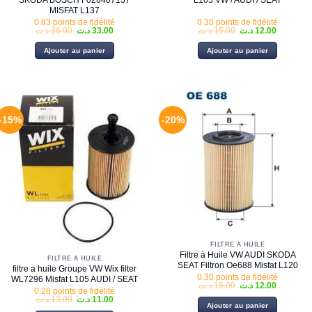
SKODA BOSCH F026407157
L105 VW / AUDI / SEAT
MISFAT L137
0.83 points de fidélité
0.30 points de fidélité
Le
Le
Le
Le
د.ت
36.00
د.ت
33.00
د.ت
15.00
د.ت
12.00
prix
prix
prix
prix
initial
actuel
initial
actuel
Ajouter au panier
Ajouter au panier
était :
est :
était :
est :
15.00 د.ت.
33.00 د.ت.
36.00 د.ت.
-15%
-20%
FILTRE À HUILE
Filtre à Huile VW AUDI SKODA
FILTRE À HUILE
SEAT Filtron Oe688 Misfat L120
filtre a huile Groupe VW Wix filter
0.30 points de fidélité
WL7296 Misfat L105 AUDI / SEAT
Le
Le
د.ت
15.00
د.ت
12.00
0.28 points de fidélité
prix
prix
Le
Le
د.ت
13.00
د.ت
11.00
initial
actuel
Ajouter au panier
prix
prix
était :
est :