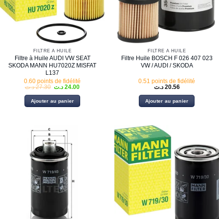
FILTRE À HUILE
FILTRE À HUILE
Filtre à Huile AUDI VW SEAT
Filtre Huile BOSCH F 026 407 023
SKODA MANN HU7020Z MISFAT
VW / AUDI / SKODA
L137
0.60 points de fidélité
0.51 points de fidélité
Le
Le
د.ت
27.30
د.ت
24.00
د.ت
20.56
prix
prix
initial
actuel
Ajouter au panier
Ajouter au panier
était :
est :
24.00 د.ت.
27.30 د.ت.