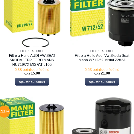
FILTRE À HUILE
FILTRE À HUILE
Filtre à Huile AUDI VW SEAT
Filtre à Huile Audi Vw Skoda Seat
SKODA JEPP FORD MANN
Mann W712/52 Misfat Z282A
HU719/7X MISFAT L105
0.38 points de fidélité
0.53 points de fidélité
د.ت
15.00
د.ت
21.00
Ajouter au panier
Ajouter au panier
-12%