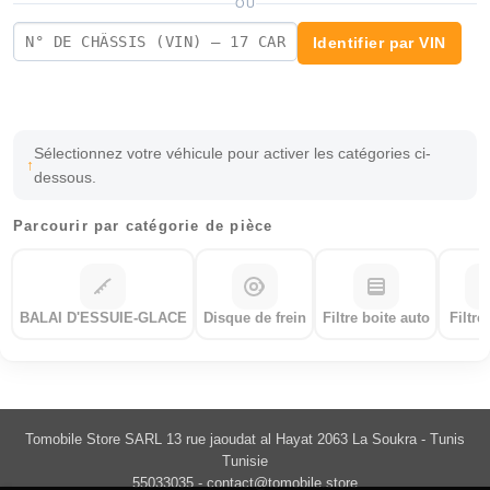
OU
Identifier par VIN
Sélectionnez votre véhicule pour activer les catégories ci-
dessous.
Parcourir par catégorie de pièce
BALAI D'ESSUIE-GLACE
Disque de frein
Filtre boite auto
Filtre
Tomobile Store SARL 13 rue jaoudat al Hayat 2063 La Soukra - Tunis
Tunisie
55033035 -
contact@tomobile.store