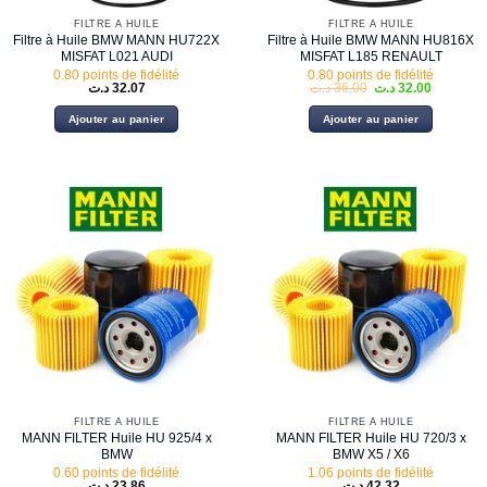
FILTRE À HUILE
FILTRE À HUILE
Filtre à Huile BMW MANN HU722X
Filtre à Huile BMW MANN HU816X
MISFAT L021 AUDI
MISFAT L185 RENAULT
0.80 points de fidélité
0.80 points de fidélité
Le
Le
د.ت
32.07
د.ت
36.00
د.ت
32.00
prix
prix
initial
actuel
Ajouter au panier
Ajouter au panier
était :
est :
36.00 د.ت.
FILTRE À HUILE
FILTRE À HUILE
MANN FILTER Huile HU 925/4 x
MANN FILTER Huile HU 720/3 x
BMW
BMW X5 / X6
0.60 points de fidélité
1.06 points de fidélité
د.ت
23.86
د.ت
42.32