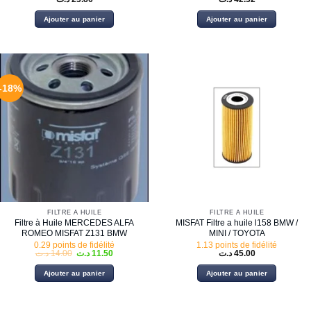
Ajouter au panier
Ajouter au panier
-18%
FILTRE À HUILE
FILTRE À HUILE
Filtre à Huile MERCEDES ALFA
MISFAT Filtre a huile l158 BMW /
ROMEO MISFAT Z131 BMW
MINI / TOYOTA
0.29 points de fidélité
1.13 points de fidélité
Le
Le
د.ت
14.00
د.ت
11.50
د.ت
45.00
prix
prix
initial
actuel
Ajouter au panier
Ajouter au panier
était :
est :
11.50 د.ت.
14.00 د.ت.