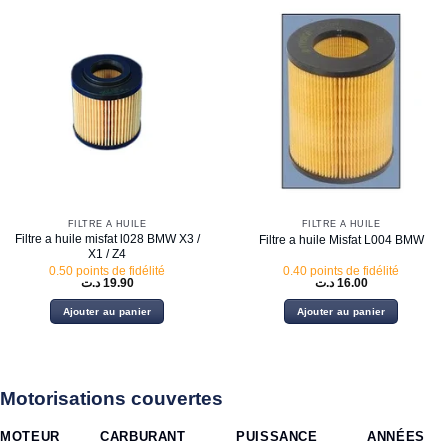
FILTRE À HUILE
FILTRE À HUILE
Filtre a huile misfat l028 BMW X3 /
Filtre a huile Misfat L004 BMW
X1 / Z4
0.50 points de fidélité
0.40 points de fidélité
د.ت
19.90
د.ت
16.00
Ajouter au panier
Ajouter au panier
Motorisations couvertes
MOTEUR
CARBURANT
PUISSANCE
ANNÉES