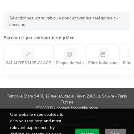
Sélectionnez votre véhicule pour activer les catégories ci-
dessous.
Parcourir par catégorie de pièce
BALAI D'ESSUIE-GLACE
Disque de frein
Filtre boite auto
Filtre
Tomobile Store SARL 13 rue jaoudat al Hayat 2063 La Soukra - Tunis
Tunisie
55033035 -
contact@tomobile.store
Our website uses cookies to
Politique de confidentialité
Conditions générales de vente
give you the best and most
Copyright 2026 ©
Tomobile Store
Made in Tunisia with ♥
relevant experience. By
clicking on accept, you give