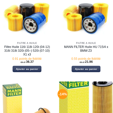
FILTRE À HUILE
FILTRE À HUILE
Filtre Huile 116i 118i 120i (04-12)
MANN FILTER Huile HU 715/4 x
316i 318i 320i (05–) 520i (07-10)
BMW Z3
X1 x3
0.91 points de fidélité
0.55 points de fidélité
د.ت
36.37
د.ت
21.96
Ajouter au panier
Ajouter au panier
-14%