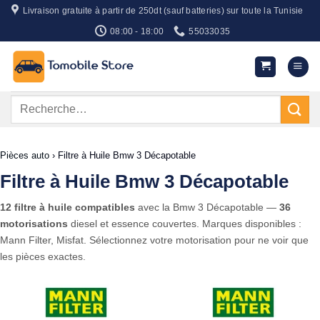
Passer
Livraison gratuite à partir de 250dt (sauf batteries) sur toute la Tunisie
au
08:00 - 18:00
55033035
contenu
Recherche
pour :
Pièces auto
›
Filtre à Huile Bmw 3 Décapotable
Filtre à Huile Bmw 3 Décapotable
12 filtre à huile compatibles
avec la Bmw 3 Décapotable —
36
motorisations
diesel et essence couvertes. Marques disponibles :
Mann Filter, Misfat. Sélectionnez votre motorisation pour ne voir que
les pièces exactes.