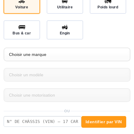
🚗
🚐
🚛
Voiture
Utilitaire
Poids lourd
🚌
🚜
Bus & car
Engin
OU
Identifier par VIN