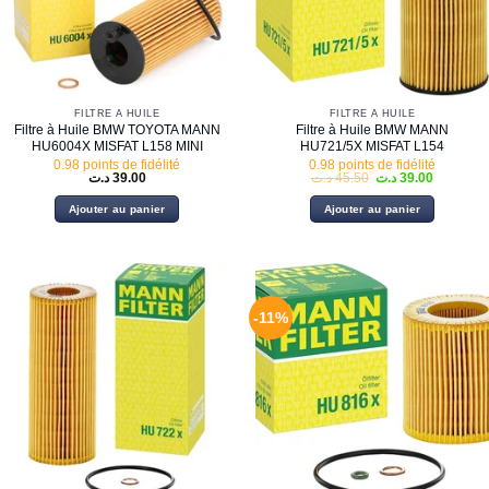
FILTRE À HUILE
FILTRE À HUILE
Filtre à Huile BMW TOYOTA MANN
Filtre à Huile BMW MANN
HU6004X MISFAT L158 MINI
HU721/5X MISFAT L154
0.98 points de fidélité
0.98 points de fidélité
Le
Le
د.ت
39.00
د.ت
45.50
د.ت
39.00
prix
prix
initial
actuel
Ajouter au panier
Ajouter au panier
était :
est :
45.50 د.ت.
-11%