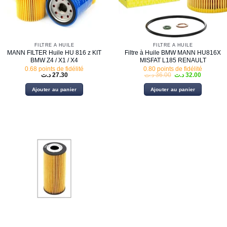
FILTRE À HUILE
FILTRE À HUILE
MANN FILTER Huile HU 816 z KIT
Filtre à Huile BMW MANN HU816X
BMW Z4 / X1 / X4
MISFAT L185 RENAULT
0.68 points de fidélité
0.80 points de fidélité
Le
Le
د.ت
27.30
د.ت
36.00
د.ت
32.00
prix
prix
initial
actuel
Ajouter au panier
Ajouter au panier
était :
est :
36.00 د.ت.