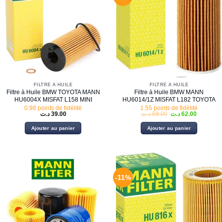
FILTRE À HUILE
FILTRE À HUILE
Filtre à Huile BMW TOYOTA MANN
Filtre à Huile BMW MANN
HU6004X MISFAT L158 MINI
HU6014/1Z MISFAT L182 TOYOTA
0.98 points de fidélité
1.55 points de fidélité
Le
Le
د.ت
39.00
د.ت
68.00
د.ت
62.00
prix
prix
initial
actuel
Ajouter au panier
Ajouter au panier
était :
est :
68.00 د.ت.
-11%