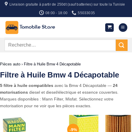
Passer
Livraison gratuite à partir de 250dt (sauf batteries) sur toute la Tunisie
au
08:00 - 18:00
55033035
contenu
Recherche
pour :
Pièces auto
›
Filtre à Huile Bmw 4 Décapotable
Filtre à Huile Bmw 4 Décapotable
5 filtre à huile compatibles
avec la Bmw 4 Décapotable —
24
motorisations
diesel et diesel/électrique et essence couvertes.
Marques disponibles : Mann Filter, Misfat. Sélectionnez votre
motorisation pour ne voir que les pièces exactes.
-9%