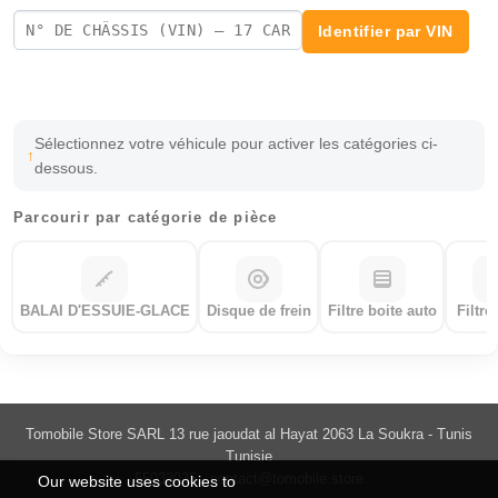
Identifier par VIN
Sélectionnez votre véhicule pour activer les catégories ci-
dessous.
Parcourir par catégorie de pièce
BALAI D'ESSUIE-GLACE
Disque de frein
Filtre boite auto
Filtre
Tomobile Store SARL 13 rue jaoudat al Hayat 2063 La Soukra - Tunis
Tunisie
55033035 -
contact@tomobile.store
Our website uses cookies to