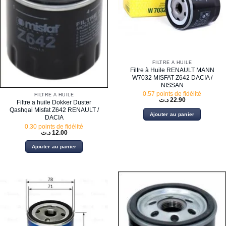
FILTRE À HUILE
Filtre à Huile RENAULT MANN
W7032 MISFAT Z642 DACIA /
NISSAN
0.57 points de fidélité
FILTRE À HUILE
د.ت
22.90
Filtre a huile Dokker Duster
Qashqai Misfat Z642 RENAULT /
Ajouter au panier
DACIA
0.30 points de fidélité
د.ت
12.00
Ajouter au panier