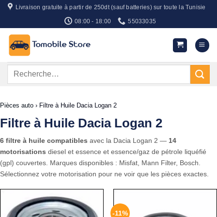
Passer
Livraison gratuite à partir de 250dt (sauf batteries) sur toute la Tunisie
au
08:00 - 18:00
55033035
contenu
Recherche
pour :
Pièces auto
›
Filtre à Huile Dacia Logan 2
Filtre à Huile Dacia Logan 2
6 filtre à huile compatibles
avec la Dacia Logan 2 —
14
motorisations
diesel et essence et essence/gaz de pétrole liquéfié
(gpl) couvertes. Marques disponibles : Misfat, Mann Filter, Bosch.
Sélectionnez votre motorisation pour ne voir que les pièces exactes.
-11%