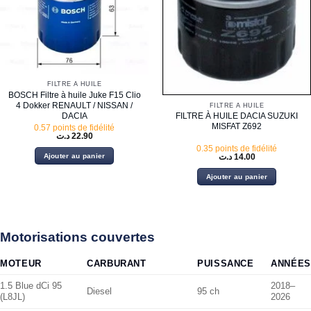
FILTRE À HUILE
BOSCH Filtre à huile Juke F15 Clio
4 Dokker RENAULT / NISSAN /
FILTRE À HUILE
DACIA
FILTRE À HUILE DACIA SUZUKI
MISFAT Z692
0.57 points de fidélité
د.ت
22.90
0.35 points de fidélité
Ajouter au panier
د.ت
14.00
Ajouter au panier
Motorisations couvertes
MOTEUR
CARBURANT
PUISSANCE
ANNÉES
1.5 Blue dCi 95
2018–
Diesel
95 ch
(L8JL)
2026