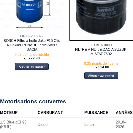
FILTRE À HUILE
BOSCH Filtre à huile Juke F15 Clio
4 Dokker RENAULT / NISSAN /
FILTRE À HUILE
DACIA
FILTRE À HUILE DACIA SUZUKI
MISFAT Z692
0.57 points de fidélité
د.ت
22.90
0.35 points de fidélité
Ajouter au panier
د.ت
14.00
Ajouter au panier
Motorisations couvertes
MOTEUR
CARBURANT
PUISSANCE
ANNÉES
1.5 Blue dCi 95
2018–
Diesel
95 ch
(K8JL)
2026