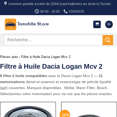
Passer
Livraison gratuite à partir de 250dt (sauf batteries) sur toute la Tunisie
au
08:00 - 18:00
55033035
contenu
Recherche
pour :
Pièces auto
›
Filtre à Huile Dacia Logan Mcv 2
Filtre à Huile Dacia Logan Mcv 2
6 filtre à huile compatibles
avec la Dacia Logan Mcv 2 —
11
motorisations
diesel et essence et essence/gaz de pétrole liquéfié
(gpl) couvertes. Marques disponibles : Misfat, Mann Filter, Bosch.
Sélectionnez votre motorisation pour ne voir que les pièces exactes.
-11%