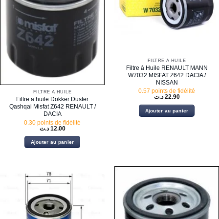
FILTRE À HUILE
Filtre à Huile RENAULT MANN
W7032 MISFAT Z642 DACIA /
NISSAN
0.57 points de fidélité
FILTRE À HUILE
د.ت
22.90
Filtre a huile Dokker Duster
Qashqai Misfat Z642 RENAULT /
Ajouter au panier
DACIA
0.30 points de fidélité
د.ت
12.00
Ajouter au panier