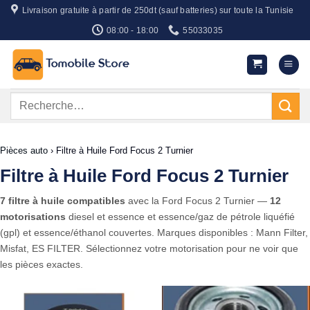
Passer
Livraison gratuite à partir de 250dt (sauf batteries) sur toute la Tunisie
au
08:00 - 18:00
55033035
contenu
Recherche
pour :
Pièces auto
›
Filtre à Huile Ford Focus 2 Turnier
Filtre à Huile Ford Focus 2 Turnier
7 filtre à huile compatibles
avec la Ford Focus 2 Turnier —
12
motorisations
diesel et essence et essence/gaz de pétrole liquéfié
(gpl) et essence/éthanol couvertes. Marques disponibles : Mann Filter,
Misfat, ES FILTER. Sélectionnez votre motorisation pour ne voir que
les pièces exactes.