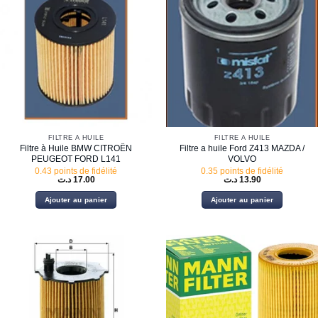
FILTRE À HUILE
FILTRE À HUILE
Filtre à Huile BMW CITROËN
Filtre a huile Ford Z413 MAZDA /
PEUGEOT FORD L141
VOLVO
0.43 points de fidélité
0.35 points de fidélité
د.ت
17.00
د.ت
13.90
Ajouter au panier
Ajouter au panier