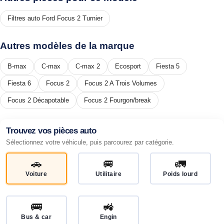
Filtres auto Ford Focus 2 Turnier
Autres modèles de la marque
B-max
C-max
C-max 2
Ecosport
Fiesta 5
Fiesta 6
Focus 2
Focus 2 A Trois Volumes
Focus 2 Décapotable
Focus 2 Fourgon/break
Trouvez vos pièces auto
Sélectionnez votre véhicule, puis parcourez par catégorie.
🚗
🚐
🚛
Voiture
Utilitaire
Poids lourd
🚌
🚜
Bus & car
Engin