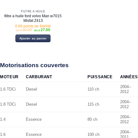
FILTRE À HUILE
filtre a huile ford volvo Man w7015
Misfat Z413
0.68 points de fidélité
Le
Le
د.ت
30.00
د.ت
27.00
prix
prix
initial
actuel
Ajouter au panier
était :
est :
27.00 د.ت.
30.00 د.ت.
Motorisations couvertes
MOTEUR
CARBURANT
PUISSANCE
ANNÉES
2004–
1.6 TDCi
Diesel
110 ch
2012
2004–
1.8 TDCi
Diesel
115 ch
2012
2004–
1.4
Essence
80 ch
2012
2004–
1.6
Essence
100 ch
2011