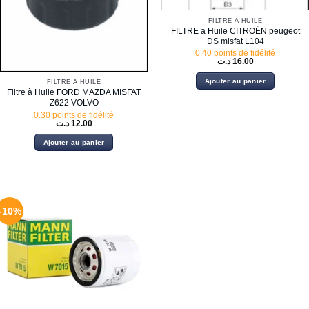
FILTRE À HUILE
FILTRE a Huile CITROËN peugeot
DS misfat L104
0.40 points de fidélité
د.ت
16.00
Ajouter au panier
FILTRE À HUILE
Filtre à Huile FORD MAZDA MISFAT
Z622 VOLVO
0.30 points de fidélité
د.ت
12.00
Ajouter au panier
-10%