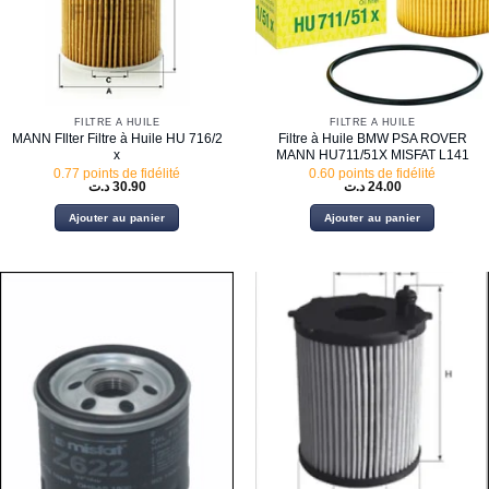
FILTRE À HUILE
FILTRE À HUILE
MANN FIlter Filtre à Huile HU 716/2
Filtre à Huile BMW PSA ROVER
x
MANN HU711/51X MISFAT L141
0.77 points de fidélité
0.60 points de fidélité
د.ت
30.90
د.ت
24.00
Ajouter au panier
Ajouter au panier