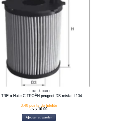
FILTRE À HUILE
LTRE a Huile CITROËN peugeot DS misfat L104
0.40 points de fidélité
د.ت
16.00
Ajouter au panier