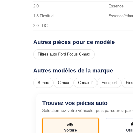
2.0
Essence
1.8 Flexifuel
Essence/étha
2.0 TDCi
Autres pièces pour ce modèle
Filtres auto Ford Focus C-max
Autres modèles de la marque
B-max
C-max
C-max 2
Ecosport
Fies
Trouvez vos pièces auto
Sélectionnez votre véhicule, puis parcourez par 
🚗
Voiture
Util