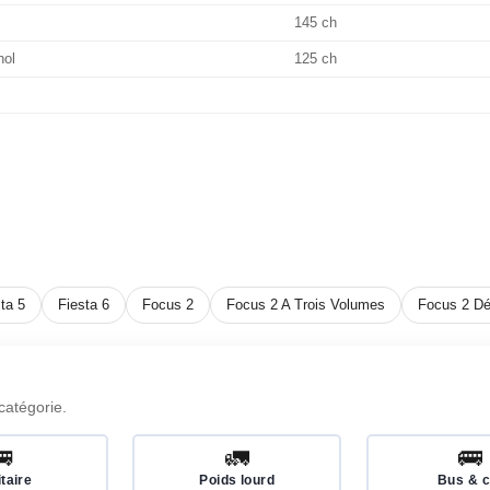
145 ch
nol
125 ch
ta 5
Fiesta 6
Focus 2
Focus 2 A Trois Volumes
Focus 2 Dé
catégorie.
🚐
🚛
🚌
itaire
Poids lourd
Bus & c