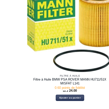
FILTRE À HUILE
Filtre à Huile BMW PSA ROVER MANN HU711/51X
MISFAT L141
0.60 points de fidélité
د.ت
24.00
Ajouter au panier