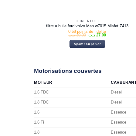
FILTRE À HUILE
filtre a huile ford volvo Man w7015 Misfat Z413
0.68 points de fidélité
Le
Le
د.ت
30.00
د.ت
27.00
prix
prix
initial
actuel
Ajouter au panier
était :
est :
27.00 د.ت.
30.00 د.ت.
Motorisations couvertes
MOTEUR
CARBURAN
1.6 TDCi
Diesel
1.8 TDCi
Diesel
1.6
Essence
1.6 Ti
Essence
1.8
Essence