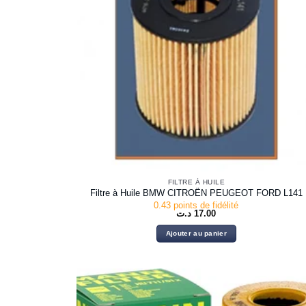
FILTRE À HUILE
Filtre à Huile BMW CITROËN PEUGEOT FORD L141
0.43 points de fidélité
د.ت
17.00
Ajouter au panier