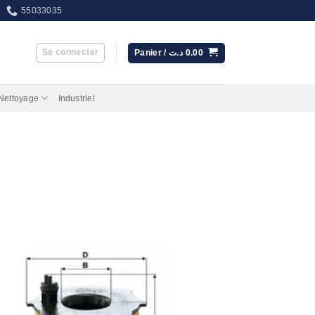
55033035
Se connecter
Panier /
د.ت
0.00
 Nettoyage
Industriel