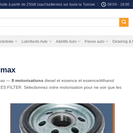
tuite à partir de 250dt (sauf batteries) sur toute la Tunisie
08:00 - 18:00
otorbike
Lubrifiants Auto
Additifs Auto
Pieces auto
Detailing &
C-max
-max —
8 motorisations
diesel et essence et essence/éthanol
, ES FILTER. Sélectionnez votre motorisation pour ne voir que les