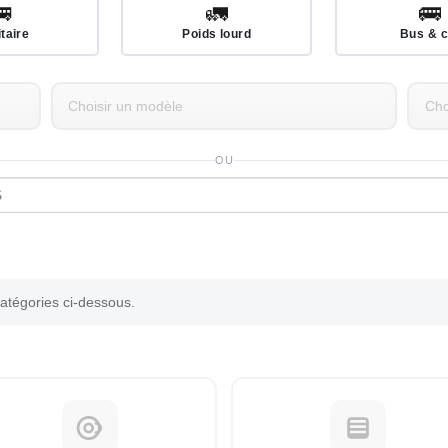
🚐
🚛
🚌
itaire
Poids lourd
Bus & c
OU
catégories ci-dessous.