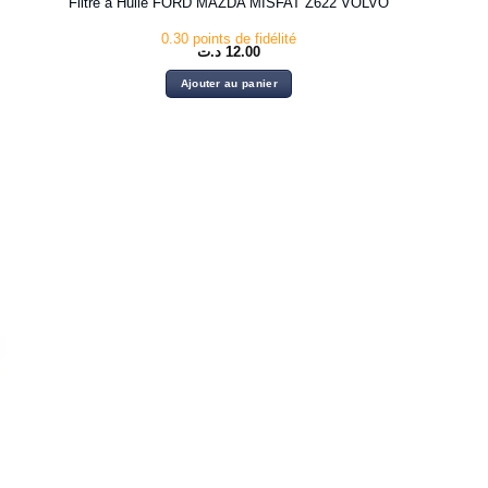
Filtre à Huile FORD MAZDA MISFAT Z622 VOLVO
0.30 points de fidélité
د.ت
12.00
Ajouter au panier