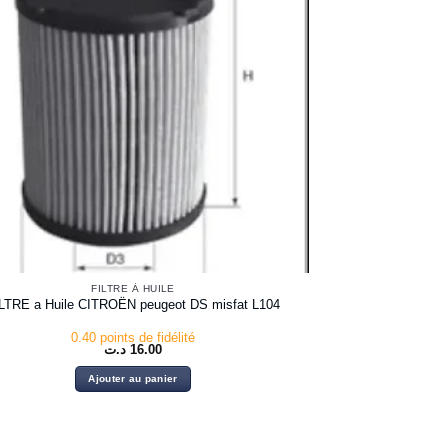
FILTRE À HUILE
LTRE a Huile CITROËN peugeot DS misfat L104
0.40 points de fidélité
د.ت
16.00
Ajouter au panier