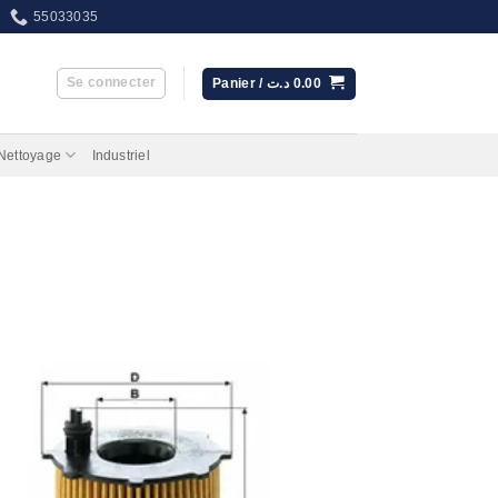
55033035
Se connecter
Panier /
د.ت
0.00
 Nettoyage
Industriel