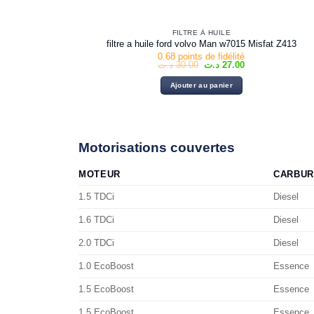
FILTRE À HUILE
filtre a huile ford volvo Man w7015 Misfat Z413
0.68 points de fidélité
Le
Le
د.ت
30.00
د.ت
27.00
prix
prix
initial
actuel
Ajouter au panier
était :
est :
27.00 د.ت.
30.00 د.ت.
Motorisations couvertes
MOTEUR
CARBUR
1.5 TDCi
Diesel
1.6 TDCi
Diesel
2.0 TDCi
Diesel
1.0 EcoBoost
Essence
1.5 EcoBoost
Essence
1.5 EcoBoost
Essence