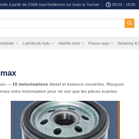
tuite à partir de 250dt (sauf batteries) sur toute la Tunisie
08:00 - 18:00
otorbike
Lubrifiants Auto
Additifs Auto
Pieces auto
Detailing &
C-max
-max —
10 motorisations
diesel et essence couvertes. Marques
onnez votre motorisation pour ne voir que les pièces exactes.