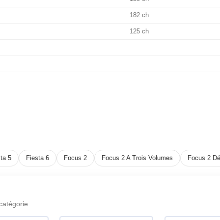
182 ch
125 ch
ta 5
Fiesta 6
Focus 2
Focus 2 A Trois Volumes
Focus 2 Dé
catégorie.