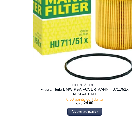
FILTRE À HUILE
Filtre à Huile BMW PSA ROVER MANN HU711/51X
MISFAT L141
0.60 points de fidélité
د.ت
24.00
Ajouter au panier