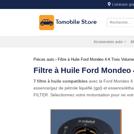
Passer
Livraison gra
au
contenu
Recherche
pour :
Accessoires auto
M
Pièces auto
›
Filtre à Huile Ford Mondeo 4 A Trois Volum
Filtre à Huile Ford Mondeo
7 filtre à huile compatibles
avec la Ford Mondeo 4
essence/gaz de pétrole liquéfié (gpl) et essence/étha
FILTER. Sélectionnez votre motorisation pour ne voir