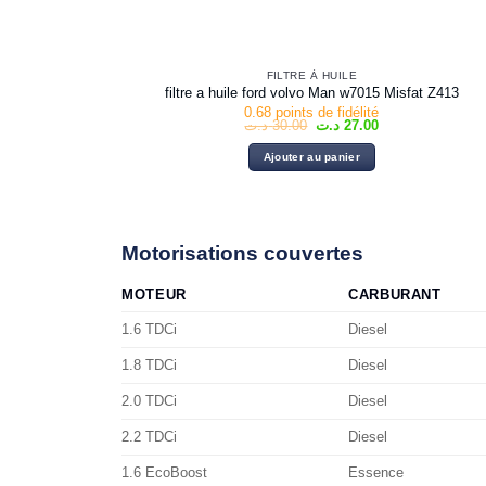
FILTRE À HUILE
filtre a huile ford volvo Man w7015 Misfat Z413
0.68 points de fidélité
Le
Le
د.ت
30.00
د.ت
27.00
prix
prix
initial
actuel
Ajouter au panier
était :
est :
27.00 د.ت.
30.00 د.ت.
Motorisations couvertes
MOTEUR
CARBURANT
1.6 TDCi
Diesel
1.8 TDCi
Diesel
2.0 TDCi
Diesel
2.2 TDCi
Diesel
1.6 EcoBoost
Essence