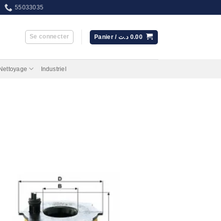
55033035
Se connecter
Panier /
د.ت
0.00
 Nettoyage
Industriel