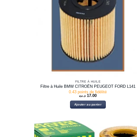
FILTRE À HUILE
Filtre à Huile BMW CITROËN PEUGEOT FORD L141
0.43 points de fidélité
د.ت
17.00
Ajouter au panier