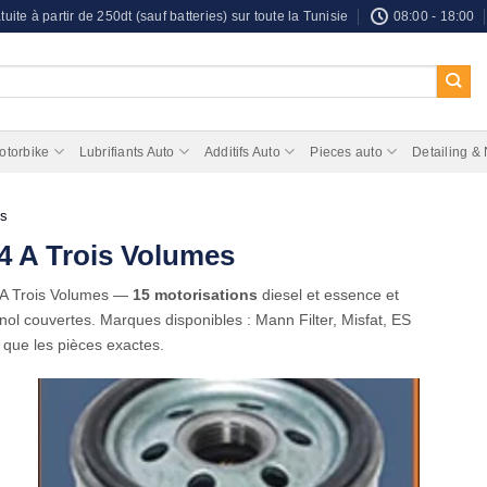
tuite à partir de 250dt (sauf batteries) sur toute la Tunisie
08:00 - 18:00
otorbike
Lubrifiants Auto
Additifs Auto
Pieces auto
Detailing &
es
 4 A Trois Volumes
 A Trois Volumes —
15 motorisations
diesel et essence et
nol couvertes. Marques disponibles : Mann Filter, Misfat, ES
 que les pièces exactes.