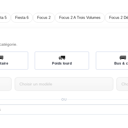
ta 5
Fiesta 6
Focus 2
Focus 2 A Trois Volumes
Focus 2 Dé
catégorie.
🚐
🚛
🚌
itaire
Poids lourd
Bus & c
OU