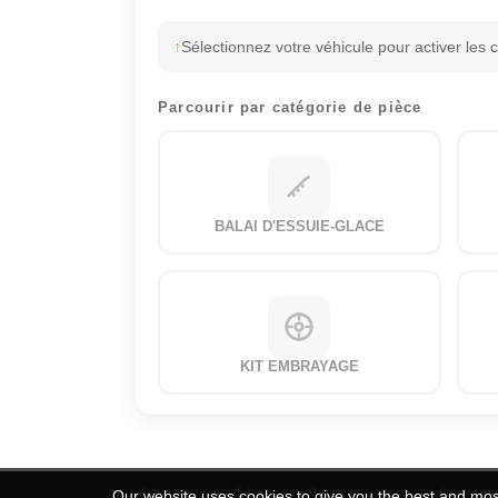
Sélectionnez votre véhicule pour activer les 
Parcourir par catégorie de pièce
BALAI D'ESSUIE-GLACE
KIT EMBRAYAGE
Politique de confidentialité
Conditions générales de vente
Our website uses cookies to give you the best and most