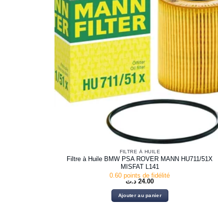
FILTRE À HUILE
Filtre à Huile BMW PSA ROVER MANN HU711/51X
MISFAT L141
0.60 points de fidélité
د.ت
24.00
Ajouter au panier