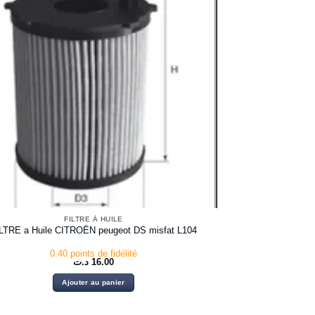
FILTRE À HUILE
LTRE a Huile CITROËN peugeot DS misfat L104
0.40 points de fidélité
د.ت
16.00
Ajouter au panier