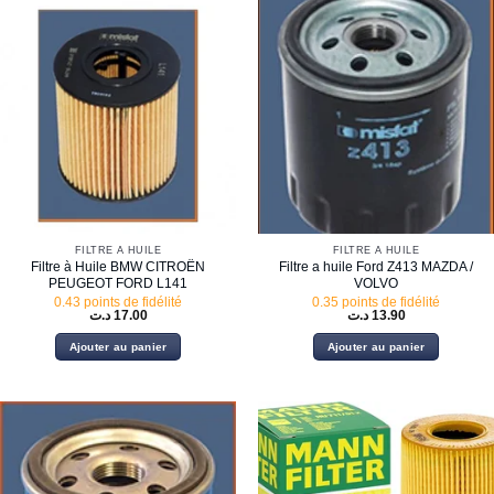
FILTRE À HUILE
FILTRE À HUILE
Filtre à Huile BMW CITROËN
Filtre a huile Ford Z413 MAZDA /
PEUGEOT FORD L141
VOLVO
0.43 points de fidélité
0.35 points de fidélité
د.ت
17.00
د.ت
13.90
Ajouter au panier
Ajouter au panier