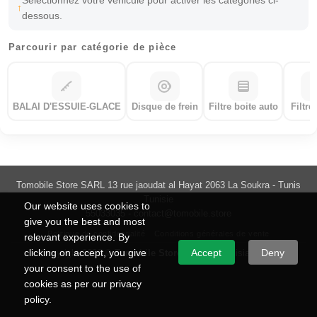
Sélectionnez votre véhicule pour activer les catégories ci-
dessous.
Parcourir par catégorie de pièce
BALAI D'ESSUIE-GLACE
Disque de frein
Filtre boite auto
Filtre
Tomobile Store SARL 13 rue jaoudat al Hayat 2063 La Soukra - Tunis
Tunisie
Our website uses cookies to
55033035 -
contact@tomobile.store
give you the best and most
Politique de confidentialité
Conditions générales de vente
relevant experience. By
clicking on accept, you give
Accept
Deny
Copyright 2026 ©
Tomobile Store
Made in Tunisia with ♥
your consent to the use of
cookies as per our privacy
policy.