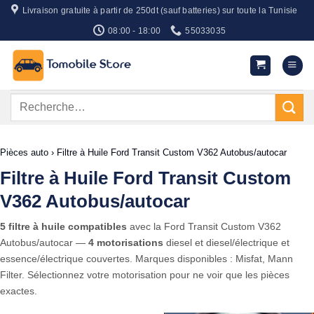
Passer
Livraison gratuite à partir de 250dt (sauf batteries) sur toute la Tunisie
au
08:00 - 18:00
55033035
contenu
Recherche
pour :
Pièces auto
›
Filtre à Huile Ford Transit Custom V362 Autobus/autocar
Filtre à Huile Ford Transit Custom
V362 Autobus/autocar
5 filtre à huile compatibles
avec la Ford Transit Custom V362
Autobus/autocar —
4 motorisations
diesel et diesel/électrique et
essence/électrique couvertes. Marques disponibles : Misfat, Mann
Filter. Sélectionnez votre motorisation pour ne voir que les pièces
exactes.