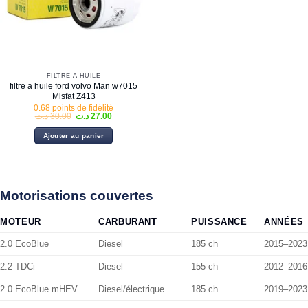
FILTRE À HUILE
filtre a huile ford volvo Man w7015
Misfat Z413
0.68 points de fidélité
Le
Le
د.ت
30.00
د.ت
27.00
prix
prix
initial
actuel
Ajouter au panier
était :
est :
27.00 د.ت.
30.00 د.ت.
Motorisations couvertes
MOTEUR
CARBURANT
PUISSANCE
ANNÉES
2.0 EcoBlue
Diesel
185 ch
2015–2023
2.2 TDCi
Diesel
155 ch
2012–2016
2.0 EcoBlue mHEV
Diesel/électrique
185 ch
2019–2023