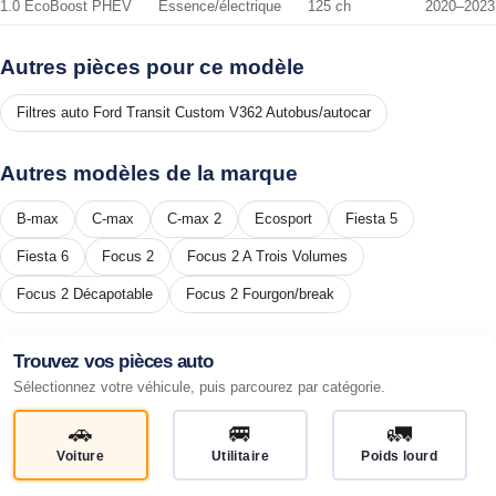
1.0 EcoBoost PHEV
Essence/électrique
125 ch
2020–2023
Autres pièces pour ce modèle
Filtres auto Ford Transit Custom V362 Autobus/autocar
Autres modèles de la marque
B-max
C-max
C-max 2
Ecosport
Fiesta 5
Fiesta 6
Focus 2
Focus 2 A Trois Volumes
Focus 2 Décapotable
Focus 2 Fourgon/break
Trouvez vos pièces auto
Sélectionnez votre véhicule, puis parcourez par catégorie.
🚗
🚐
🚛
Voiture
Utilitaire
Poids lourd