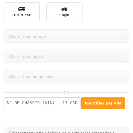
🚌
🚜
Bus & car
Engin
OU
Identifier par VIN