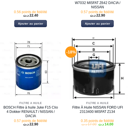
W7032 MISFAT Z642 DACIA /
NISSAN
0.56 points de fidélité
0.57 points de fidélité
د.ت
22.40
د.ت
22.90
Ajouter au panier
Ajouter au panier
-18%
FILTRE À HUILE
FILTRE À HUILE
BOSCH Filtre à huile Juke F15 Clio
Filtre À Huile NISSAN FORD UFI
4 Dokker RENAULT / NISSAN /
2313400 MISFAT Z134
DACIA
0.57 points de fidélité
0.35 points de fidélité
Le
Le
د.ت
22.90
د.ت
17.00
د.ت
14.00
prix
prix