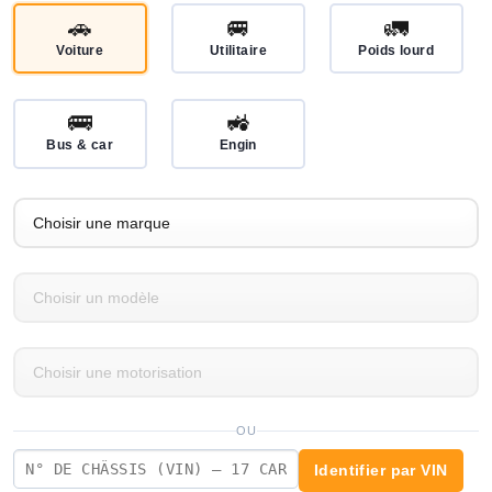
🚗
🚐
🚛
Voiture
Utilitaire
Poids lourd
🚌
🚜
Bus & car
Engin
OU
Identifier par VIN