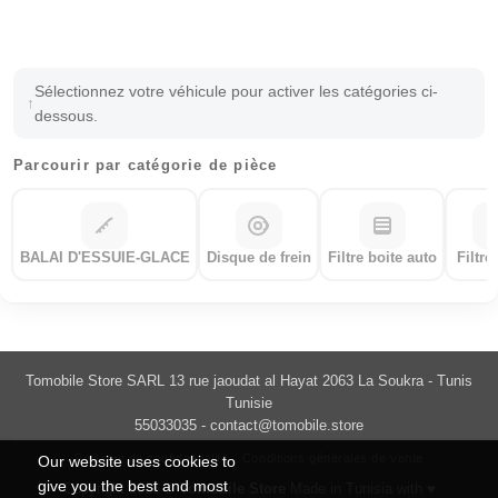
Sélectionnez votre véhicule pour activer les catégories ci-
dessous.
Parcourir par catégorie de pièce
BALAI D'ESSUIE-GLACE
Disque de frein
Filtre boite auto
Filtre
Tomobile Store SARL 13 rue jaoudat al Hayat 2063 La Soukra - Tunis
Tunisie
55033035 -
contact@tomobile.store
Politique de confidentialité
Conditions générales de vente
Our website uses cookies to
give you the best and most
Copyright 2026 ©
Tomobile Store
Made in Tunisia with ♥