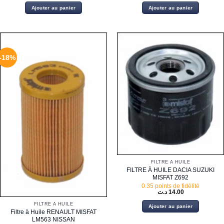
initial
actuel
Ajouter au panier
Ajouter au panier
était :
est :
17.00 د.ت.
-18%
FILTRE À HUILE
FILTRE À HUILE DACIA SUZUKI
MISFAT Z692
0.35 points de fidélité
د.ت
14.00
FILTRE À HUILE
Ajouter au panier
Filtre à Huile RENAULT MISFAT
LM563 NISSAN