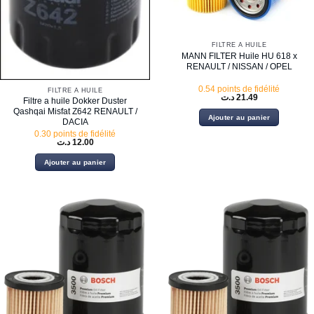
FILTRE À HUILE
MANN FILTER Huile HU 618 x
RENAULT / NISSAN / OPEL
0.54 points de fidélité
FILTRE À HUILE
د.ت
21.49
Filtre a huile Dokker Duster
Qashqai Misfat Z642 RENAULT /
Ajouter au panier
DACIA
0.30 points de fidélité
د.ت
12.00
Ajouter au panier