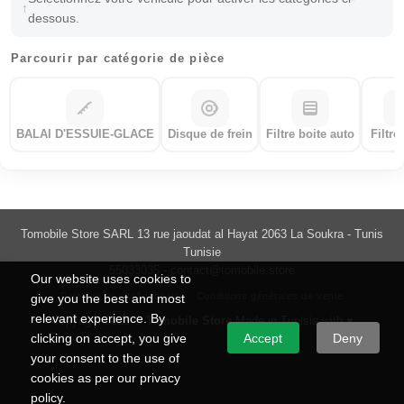
dessous.
Parcourir par catégorie de pièce
BALAI D'ESSUIE-GLACE
Disque de frein
Filtre boite auto
Filtre
Tomobile Store SARL 13 rue jaoudat al Hayat 2063 La Soukra - Tunis
Tunisie
55033035 -
contact@tomobile.store
Our website uses cookies to
Politique de confidentialité
Conditions générales de vente
give you the best and most
relevant experience. By
Copyright 2026 ©
Tomobile Store
Made in Tunisia with ♥
clicking on accept, you give
Accept
Deny
your consent to the use of
cookies as per our privacy
policy.