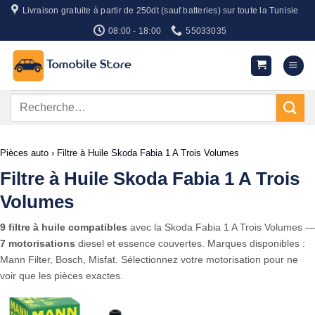
Passer
Livraison gratuite à partir de 250dt (sauf batteries) sur toute la Tunisie
au
08:00 - 18:00
55033035
contenu
Recherche
pour :
Pièces auto
›
Filtre à Huile Skoda Fabia 1 A Trois Volumes
Filtre à Huile Skoda Fabia 1 A Trois
Volumes
9 filtre à huile compatibles
avec la Skoda Fabia 1 A Trois Volumes —
7 motorisations
diesel et essence couvertes. Marques disponibles :
Mann Filter, Bosch, Misfat. Sélectionnez votre motorisation pour ne
voir que les pièces exactes.