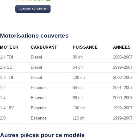
د.ت
13.00
د.ت
11.00
prix
prix
initial
actuel
Ajouter au panier
était :
est :
11.00 د.ت.
13.00 د.ت.
Motorisations couvertes
MOTEUR
CARBURANT
PUISSANCE
ANNÉES
1.4 TDI
Diesel
80 ch
2003–2007
1.9 SDI
Diesel
64 ch
1999–2007
1.9 TDI
Diesel
100 ch
2000–2007
1.2
Essence
64 ch
2001–2007
1.4
Essence
68 ch
2000–2003
1.4 16V
Essence
100 ch
1999–2007
2.0
Essence
116 ch
1999–2007
Autres pièces pour ce modèle