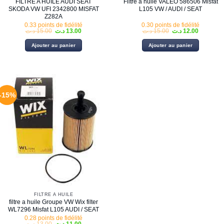
FILTRE A HUILE AUDI SEAT
Filtre a huile VALEO 586506 Misfat
SKODA VW UFI 2342800 MISFAT
L105 VW / AUDI / SEAT
Z282A
0.33 points de fidélité
0.30 points de fidélité
Le
Le
Le
Le
د.ت
15.00
د.ت
13.00
د.ت
15.00
د.ت
12.00
prix
prix
prix
prix
initial
actuel
initial
actuel
Ajouter au panier
Ajouter au panier
était :
est :
était :
est :
15.00 د.ت.
13.00 د.ت.
15.00 د.ت.
-15%
FILTRE À HUILE
filtre a huile Groupe VW Wix filter
WL7296 Misfat L105 AUDI / SEAT
0.28 points de fidélité
Le
Le