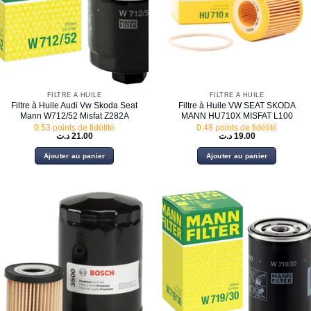
FILTRE À HUILE
FILTRE À HUILE
Filtre à Huile Audi Vw Skoda Seat
Filtre à Huile VW SEAT SKODA
Mann W712/52 Misfat Z282A
MANN HU710X MISFAT L100
0.53 points de fidélité
0.48 points de fidélité
د.ت
21.00
د.ت
19.00
Ajouter au panier
Ajouter au panier