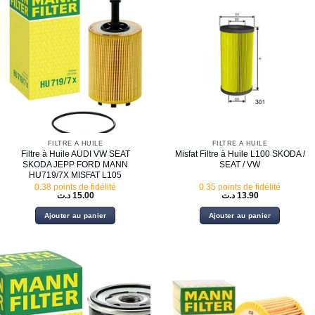
FILTRE À HUILE
FILTRE À HUILE
Filtre à Huile AUDI VW SEAT
Misfat Filtre à Huile L100 SKODA /
SKODA JEPP FORD MANN
SEAT / VW
HU719/7X MISFAT L105
0.38 points de fidélité
0.35 points de fidélité
د.ت
15.00
د.ت
13.90
Ajouter au panier
Ajouter au panier