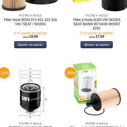
FILTRE À HUILE
FILTRE À HUILE
Filtre Huile BOSCH 0 451 103 318
Filtre à Huile AUDI VW SKODA
VW / SEAT / SKODA
SEAT MANN W719/30 MISFAT
Z291
0.47 points de fidélité
0.43 points de fidélité
د.ت
18.95
د.ت
17.00
Ajouter au panier
Ajouter au panier
-13%
-20%
FILTRE À HUILE
FILTRE À HUILE