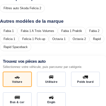
Filtres auto Skoda Felicia 2
Autres modèles de la marque
Fabia 1
Fabia 1 A Trois Volumes
Fabia 1 Praktik
Fabia 2
Felicia 1
Felicia 1 Pick-up
Octavia 1
Octavia 2
Rapid
Rapid Spaceback
Trouvez vos pièces auto
Sélectionnez votre véhicule, puis parcourez par catégorie.
🚗
🚐
🚛
Voiture
Utilitaire
Poids lourd
🚌
🚜
Bus & car
Engin