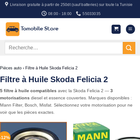
Passer
Livraison gratuite à partir de 250dt (sauf batteries) sur toute la Tunisie
au
08:00 - 18:00
55033035
contenu
Recherche
pour :
Pièces auto
›
Filtre à Huile Skoda Felicia 2
Filtre à Huile Skoda Felicia 2
5 filtre à huile compatibles
avec la Skoda Felicia 2 —
3
motorisations
diesel et essence couvertes. Marques disponibles :
Mann Filter, Bosch, Misfat. Sélectionnez votre motorisation pour ne
voir que les pièces exactes.
-12%