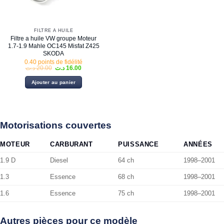
FILTRE À HUILE
Filtre a huile VW groupe Moteur
1.7-1.9 Mahle OC145 Misfat Z425
SKODA
0.40 points de fidélité
Le
Le
د.ت
20.00
د.ت
16.00
prix
prix
initial
actuel
Ajouter au panier
était :
est :
16.00 د.ت.
20.00 د.ت.
Motorisations couvertes
MOTEUR
CARBURANT
PUISSANCE
ANNÉES
1.9 D
Diesel
64 ch
1998–2001
1.3
Essence
68 ch
1998–2001
1.6
Essence
75 ch
1998–2001
Autres pièces pour ce modèle