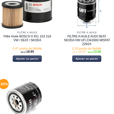
FILTRE À HUILE
FILTRE À HUILE
Filtre Huile BOSCH 0 451 103 318
FILTRE A HUILE AUDI SEAT
VW / SEAT / SKODA
SKODA VW UFI 2342800 MISFAT
Z282A
0.47 points de fidélité
0.33 points de fidélité
Le
Le
د.ت
18.95
د.ت
15.00
د.ت
13.00
prix
prix
initial
actuel
Ajouter au panier
Ajouter au panier
était :
est :
15.00 د.ت.
-20%