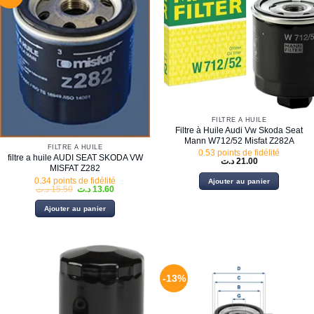
FILTRE À HUILE
Filtre à Huile Audi Vw Skoda Seat
Mann W712/52 Misfat Z282A
FILTRE À HUILE
0.53 points de fidélité
filtre a huile AUDI SEAT SKODA VW
د.ت
21.00
MISFAT Z282
0.34 points de fidélité
Ajouter au panier
Le
Le
د.ت
15.50
د.ت
13.60
prix
prix
initial
actuel
Ajouter au panier
était :
est :
13.60 د.ت.
15.50 د.ت.
-13%