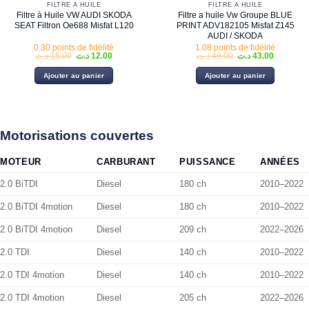
FILTRE À HUILE
FILTRE À HUILE
Filtre à Huile VW AUDI SKODA
Filtre a huile Vw Groupe BLUE
SEAT Filtron Oe688 Misfat L120
PRINT ADV182105 Misfat Z145
AUDI / SKODA
0.30 points de fidélité
1.08 points de fidélité
Le
Le
Le
Le
د.ت
15.00
د.ت
12.00
د.ت
48.00
د.ت
43.00
prix
prix
prix
prix
initial
actuel
initial
actuel
Ajouter au panier
Ajouter au panier
était :
est :
était :
est :
48.00 د.ت.
12.00 د.ت.
15.00 د.ت.
Motorisations couvertes
MOTEUR
CARBURANT
PUISSANCE
ANNÉES
2.0 BiTDI
Diesel
180 ch
2010–2022
2.0 BiTDI 4motion
Diesel
180 ch
2010–2022
2.0 BiTDI 4motion
Diesel
209 ch
2022–2026
2.0 TDI
Diesel
140 ch
2010–2022
2.0 TDI 4motion
Diesel
140 ch
2010–2022
2.0 TDI 4motion
Diesel
205 ch
2022–2026