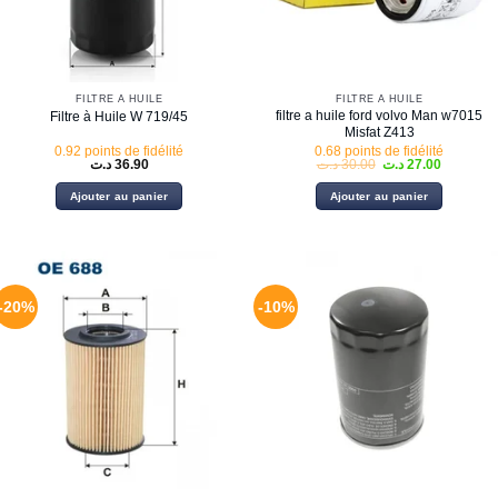
FILTRE À HUILE
FILTRE À HUILE
filtre a huile ford volvo Man w7015
Filtre à Huile W 719/45
Misfat Z413
0.92 points de fidélité
0.68 points de fidélité
Le
Le
د.ت
36.90
د.ت
30.00
د.ت
27.00
prix
prix
initial
actuel
Ajouter au panier
Ajouter au panier
était :
est :
30.00 د.ت.
-20%
-10%