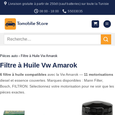
Passer
Livraison gratuite à partir de 250dt (sauf batteries) sur toute la Tunisie
au
08:00 - 18:00
55033035
contenu
Recherche
pour :
Pièces auto
›
Filtre à Huile Vw Amarok
Filtre à Huile Vw Amarok
6 filtre à huile compatibles
avec la Vw Amarok —
11 motorisations
diesel et essence couvertes. Marques disponibles : Mann Filter,
Bosch, FILTRON. Sélectionnez votre motorisation pour ne voir que les
pièces exactes.