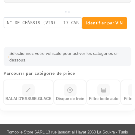
OU
Identifier par VIN
Sélectionnez votre véhicule pour activer les catégories ci-
dessous.
Parcourir par catégorie de pièce
BALAI D'ESSUIE-GLACE
Disque de frein
Filtre boite auto
Filtre
Tomobile Store SARL 13 rue jaoudat al Hayat 2063 La Soukra - Tunis