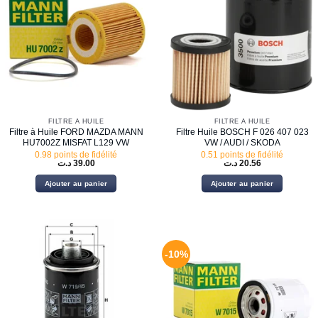
FILTRE À HUILE
FILTRE À HUILE
Filtre à Huile FORD MAZDA MANN
Filtre Huile BOSCH F 026 407 023
HU7002Z MISFAT L129 VW
VW / AUDI / SKODA
0.98 points de fidélité
0.51 points de fidélité
د.ت
39.00
د.ت
20.56
Ajouter au panier
Ajouter au panier
-10%