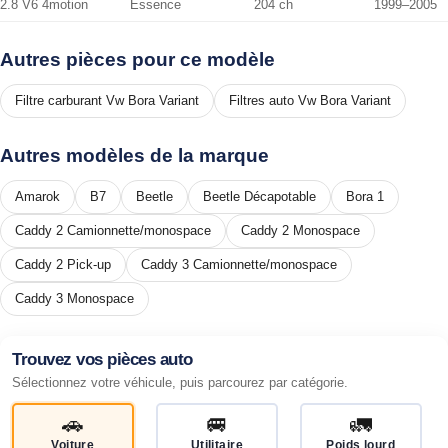
2.8 V6 4motion
Essence
204 ch
1999–2005
Autres pièces pour ce modèle
Filtre carburant Vw Bora Variant
Filtres auto Vw Bora Variant
Autres modèles de la marque
Amarok
B7
Beetle
Beetle Décapotable
Bora 1
Caddy 2 Camionnette/monospace
Caddy 2 Monospace
Caddy 2 Pick-up
Caddy 3 Camionnette/monospace
Caddy 3 Monospace
Trouvez vos pièces auto
Sélectionnez votre véhicule, puis parcourez par catégorie.
🚗
🚐
🚛
Voiture
Utilitaire
Poids lourd