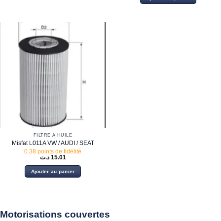
était :
est :
13.00 د.ت.
FILTRE À HUILE
Misfat L011A VW / AUDI / SEAT
0.38 points de fidélité
د.ت
15.01
Ajouter au panier
Motorisations couvertes