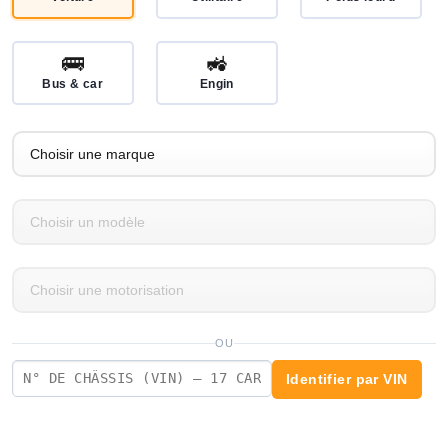
🚌
🚜
Bus & car
Engin
OU
Identifier par VIN