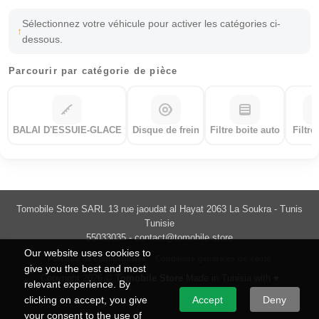
Sélectionnez votre véhicule pour activer les catégories ci-
dessous.
Parcourir par catégorie de pièce
BALAI D'ESSUIE-GLACE
Disque de frein
Filtre boite auto
Filtre
Tomobile Store SARL 13 rue jaoudat al Hayat 2063 La Soukra - Tunis
Tunisie
55033035 -
contact@tomobile.store
Our website uses cookies to
Politique de confidentialité
Conditions générales de vente
give you the best and most
Copyright 2026 ©
Tomobile Store
Made in Tunisia with ♥
relevant experience. By
clicking on accept, you give
Accept
Deny
your consent to the use of