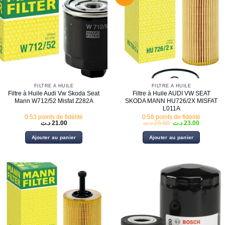
FILTRE À HUILE
FILTRE À HUILE
Filtre à Huile Audi Vw Skoda Seat
Filtre à Huile AUDI VW SEAT
Mann W712/52 Misfat Z282A
SKODA MANN HU726/2X MISFAT
L011A
0.53 points de fidélité
0.58 points de fidélité
Le
Le
د.ت
21.00
د.ت
25.00
د.ت
23.00
prix
prix
initial
actuel
Ajouter au panier
Ajouter au panier
était :
est :
25.00 د.ت.