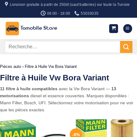
Passer
Livraison gratuite à partir de 250dt (sauf batteries) sur toute la Tunisie
au
08:00 - 18:00
55033035
contenu
Recherche
pour :
Pièces auto
›
Filtre à Huile Vw Bora Variant
Filtre à Huile Vw Bora Variant
11 filtre à huile compatibles
avec la Vw Bora Variant —
13
motorisations
diesel et essence couvertes. Marques disponibles :
Mann Filter, Bosch, UFI. Sélectionnez votre motorisation pour ne voir
que les pièces exactes.
-8%