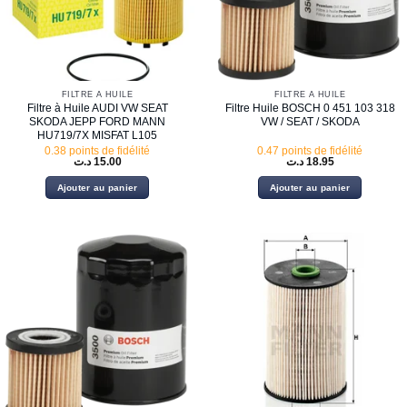
FILTRE À HUILE
FILTRE À HUILE
Filtre à Huile AUDI VW SEAT
Filtre Huile BOSCH 0 451 103 318
SKODA JEPP FORD MANN
VW / SEAT / SKODA
HU719/7X MISFAT L105
0.38 points de fidélité
0.47 points de fidélité
د.ت
15.00
د.ت
18.95
Ajouter au panier
Ajouter au panier